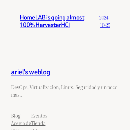
HomeLAB is going almost
2024-
100% HarvesterHCI
10-25
ariel's weblog
DevOps, Virtualizacion, Linux, Seguridad y un poco
mas..
Blog
Eventos
Acerca de
Tienda