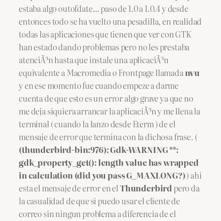
estaba algo outofdate… paso de 1.0 a 1.0.4 y desde
entonces todo se ha vuelto una pesadilla, en realidad
todas las aplicaciones que tienen que ver con GTK
han estado dando problemas pero no les prestaba
atenciÃ³n hasta que instale una aplicaciÃ³n
equivalente a Macromedia o Frontpage llamada
nvu
y en ese momento fue cuando empeze a darme
cuenta de que esto es un error algo grave ya que no
me deja siquiera arrancar la aplicaciÃ³n y me llena la
terminal ( cuando la lanzo desde Eterm ) de el
mensaje de error que termina con la dichosa frase. (
(thunderbird-bin:976): Gdk-WARNING **:
gdk_property_get(): length value has wrapped
in calculation (did you pass G_MAXLONG?)
) ahi
esta el mensaje de error en el
Thunderbird
pero da
la casualidad de que si puedo usar el cliente de
correo sin ningun problema a diferencia de el