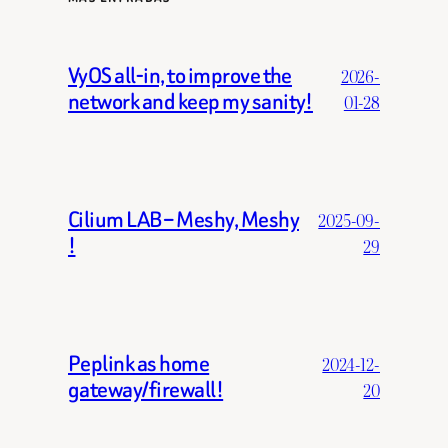
VyOS all-in, to improve the
2026-
network and keep my sanity!
01-28
Cilium LAB – Meshy, Meshy
2025-09-
!
29
Peplink as home
2024-12-
gateway/firewall!
20