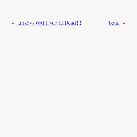
←
LinkSys WAP11 ver. 1.1 Dead !!!
beta1
→