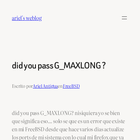
Saltar
al
ariel's weblog
contenido
did you pass G_MAXLONG ?
Escrito por
Ariel Antigua
en
FreeBSD
did you pass G_MAXLONG? nisiquiera yo se bien
que significa eso… solo se que es un error que existe
en mi FreeBSD desde que hace varios dias actualize
los ports de mi sistema con lo cual mi firefox que ya