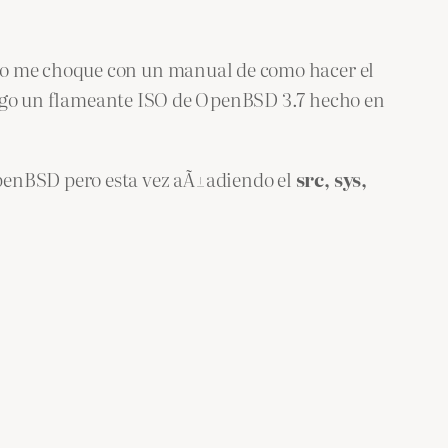
iso me choque con un manual de como hacer el
tengo un flameante ISO de OpenBSD 3.7 hecho en
OpenBSD pero esta vez aÃ±adiendo el
src, sys,