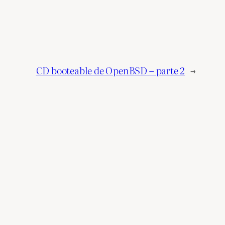
CD booteable de OpenBSD – parte 2
→