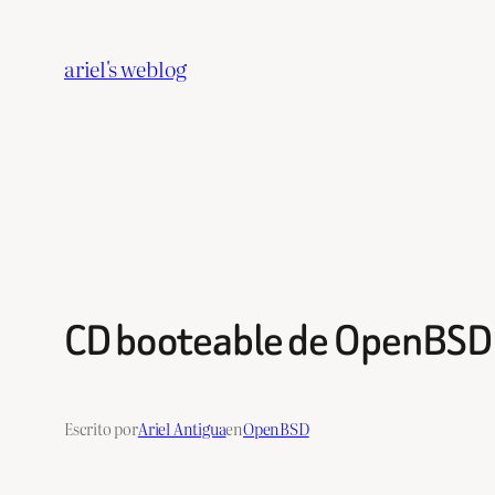
Saltar
al
ariel's weblog
contenido
CD booteable de OpenBSD
Escrito por
Ariel Antigua
en
OpenBSD