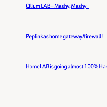
Cilium LAB – Meshy, Meshy !
Peplink as home gateway/firewall!
HomeLAB is going almost 100% Ha