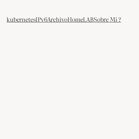
kubernetes
IPv6
Archivo
HomeLAB
Sobre Mi ?