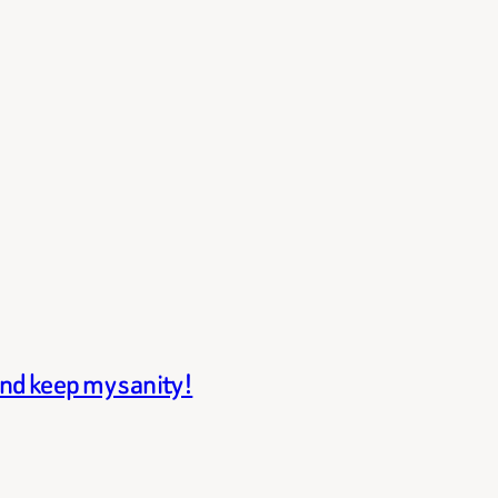
and keep my sanity!