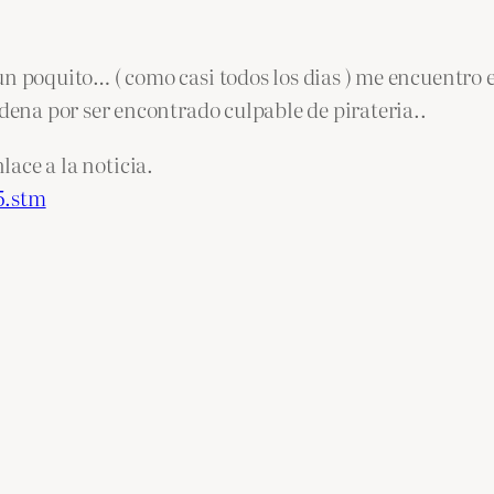
oquito… ( como casi todos los dias ) me encuentro e
na por ser encontrado culpable de pirateria..
lace a la noticia.
5.stm