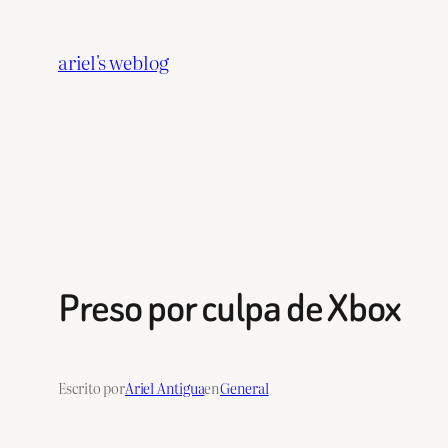
Saltar
al
ariel's weblog
contenido
Preso por culpa de Xbox
Escrito por
Ariel Antigua
en
General