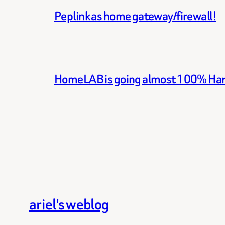
Peplink as home gateway/firewall!
HomeLAB is going almost 100% Ha
ariel's weblog