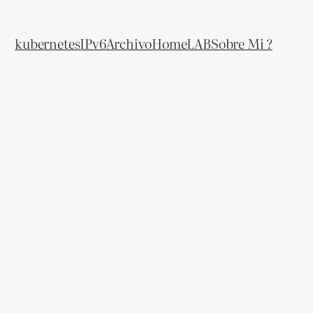
kubernetes
IPv6
Archivo
HomeLAB
Sobre Mi ?