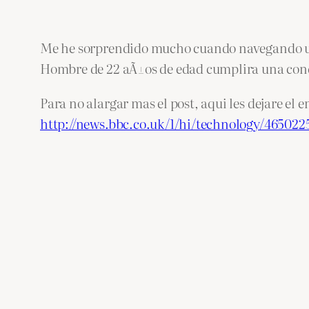
Me he sorprendido mucho cuando navegando un p
Hombre de 22 aÃ±os de edad cumplira una conde
Para no alargar mas el post, aqui les dejare el en
http://news.bbc.co.uk/1/hi/technology/465022