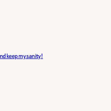
and keep my sanity!