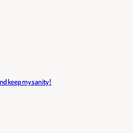
and keep my sanity!