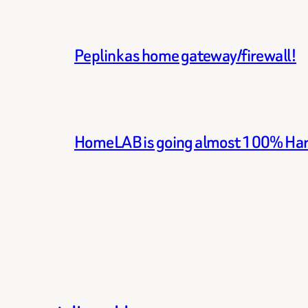
Peplink as home gateway/firewall!
HomeLAB is going almost 100% Ha