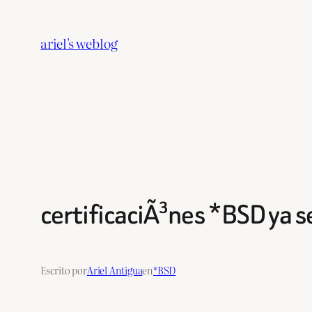
Saltar
al
ariel's weblog
contenido
certificaciÃ³nes *BSD ya s
Escrito por
Ariel Antigua
en
*BSD