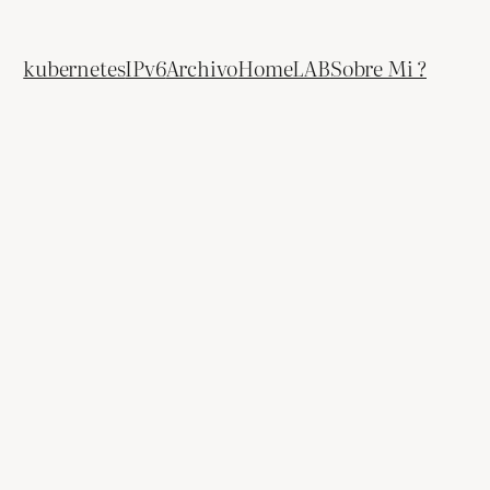
kubernetes
IPv6
Archivo
HomeLAB
Sobre Mi ?