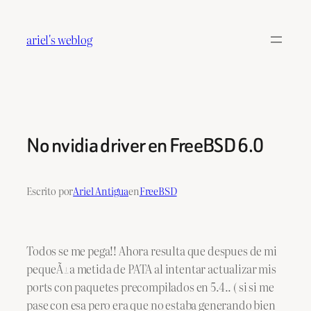
Saltar
al
ariel's weblog
contenido
No nvidia driver en FreeBSD 6.0
Escrito por
Ariel Antigua
en
FreeBSD
Todos se me pega!! Ahora resulta que despues de mi
pequeÃ±a metida de PATA al intentar actualizar mis
ports con paquetes precompilados en 5.4.. ( si si me
pase con esa pero era que no estaba generando bien