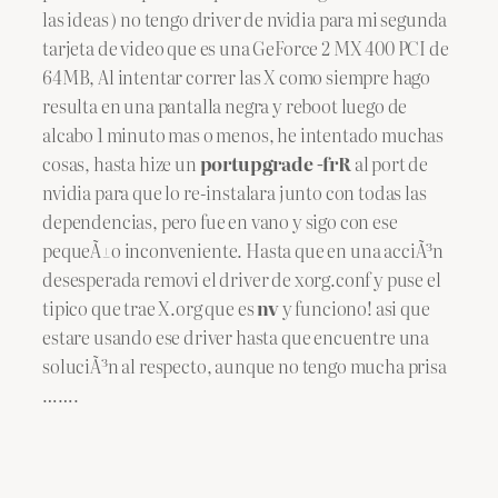
las ideas ) no tengo driver de nvidia para mi segunda
tarjeta de video que es una GeForce 2 MX 400 PCI de
64MB, Al intentar correr las X como siempre hago
resulta en una pantalla negra y reboot luego de
alcabo 1 minuto mas o menos, he intentado muchas
cosas, hasta hize un
portupgrade -frR
al port de
nvidia para que lo re-instalara junto con todas las
dependencias, pero fue en vano y sigo con ese
pequeÃ±o inconveniente. Hasta que en una acciÃ³n
desesperada removi el driver de xorg.conf y puse el
tipico que trae X.org que es
nv
y funciono! asi que
estare usando ese driver hasta que encuentre una
soluciÃ³n al respecto, aunque no tengo mucha prisa
…….