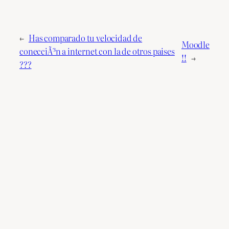
←
Has comparado tu velocidad de
Moodle
conecciÃ³n a internet con la de otros paises
!!
→
???