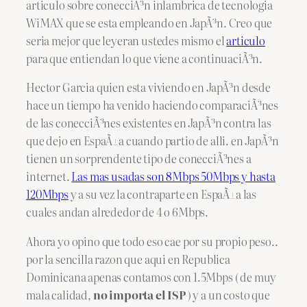
articulo sobre conecciÃ³n inlambrica de tecnologia
WiMAX que se esta empleando en JapÃ³n. Creo que
seria mejor que leyeran ustedes mismo el
articulo
para que entiendan lo que viene a continuaciÃ³n.
Hector Garcia quien esta viviendo en JapÃ³n desde
hace un tiempo ha venido haciendo comparaciÃ³nes
de las conecciÃ³nes existentes en JapÃ³n contra las
que dejo en EspaÃ±a cuando partio de alli. en JapÃ³n
tienen un sorprendente tipo de conecciÃ³nes a
internet.
Las mas usadas son 8Mbps 50Mbps y hasta
120Mbps
y a su vez la contraparte en EspaÃ±a las
cuales andan alrededor de 4 o 6Mbps.
Ahora yo opino que todo eso cae por su propio peso..
por la sencilla razon que aqui en Republica
Dominicana apenas contamos con 1.5Mbps ( de muy
mala calidad,
no importa el ISP
) y a un costo que