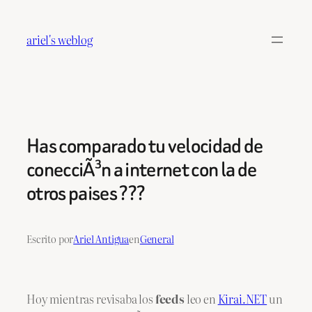
Saltar
al
ariel's weblog
contenido
Has comparado tu velocidad de
conecciÃ³n a internet con la de
otros paises ???
Escrito por
Ariel Antigua
en
General
Hoy mientras revisaba los
feeds
leo en
Kirai.NET
un