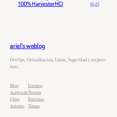
100% HarvesterHCI
10-25
ariel's weblog
DevOps, Virtualizacion, Linux, Seguridad y un poco
mas..
Blog
Eventos
Acerca de
Tienda
FAQs
Patrones
Autores
Temas