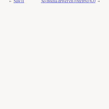
←
Saw II
No nvidia driver en FreeBSD 6.0
→