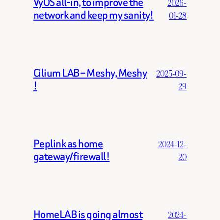
VyOS all-in, to improve the
2026-
network and keep my sanity!
01-28
Cilium LAB – Meshy, Meshy
2025-09-
!
29
Peplink as home
2024-12-
gateway/firewall!
20
HomeLAB is going almost
2024-