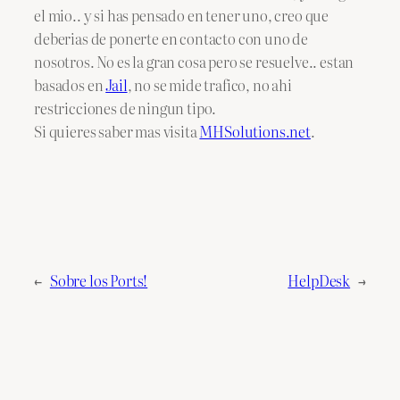
el mio.. y si has pensado en tener uno, creo que
deberias de ponerte en contacto con uno de
nosotros. No es la gran cosa pero se resuelve.. estan
basados en
Jail
, no se mide trafico, no ahi
restricciones de ningun tipo.
Si quieres saber mas visita
MHSolutions.net
.
←
Sobre los Ports!
HelpDesk
→