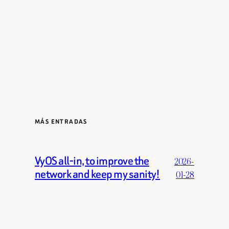
MÁS ENTRADAS
VyOS all-in, to improve the
2026-
network and keep my sanity!
01-28