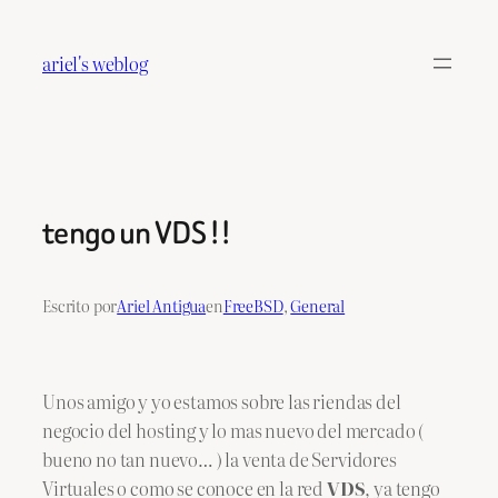
Saltar
al
ariel's weblog
contenido
tengo un VDS !!
Escrito por
Ariel Antigua
en
FreeBSD
, 
General
Unos amigo y yo estamos sobre las riendas del
negocio del hosting y lo mas nuevo del mercado (
bueno no tan nuevo… ) la venta de Servidores
Virtuales o como se conoce en la red
VDS
, ya tengo