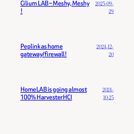
Cilium LAB – Meshy, Meshy
2025-09-
!
29
Peplink as home
2024-12-
gateway/firewall!
20
HomeLAB is going almost
2024-
100% HarvesterHCI
10-25