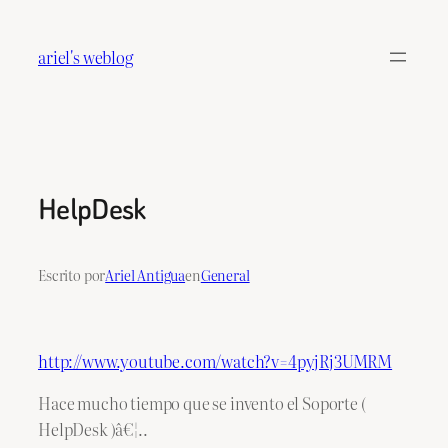
Saltar
al
ariel's weblog
contenido
HelpDesk
Escrito por
Ariel Antigua
en
General
http://www.youtube.com/watch?v=4pyjRj3UMRM
Hace mucho tiempo que se invento el Soporte (
HelpDesk )â€¦..