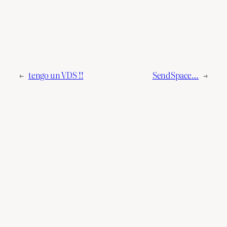
←
tengo un VDS !!
SendSpace…
→