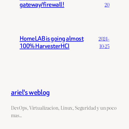
gateway/firewall!
20
HomeLAB is going almost
2024-
100% HarvesterHCI
10-25
ariel's weblog
DevOps, Virtualizacion, Linux, Seguridad y un poco
mas..