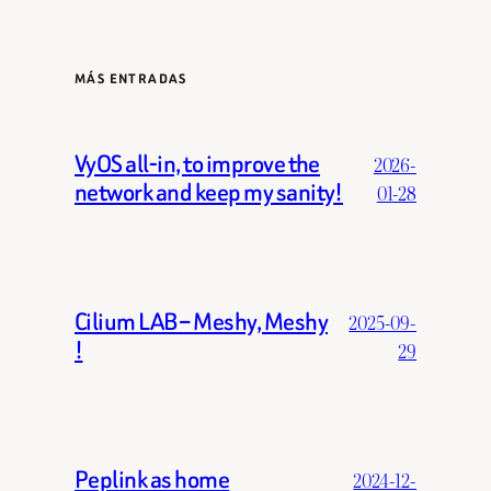
MÁS ENTRADAS
VyOS all-in, to improve the
2026-
network and keep my sanity!
01-28
Cilium LAB – Meshy, Meshy
2025-09-
!
29
Peplink as home
2024-12-