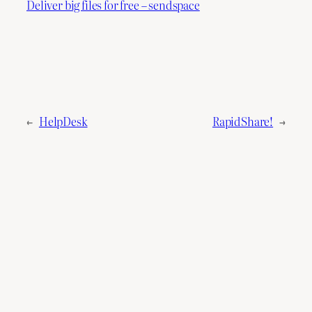
Deliver big files for free – sendspace
←
HelpDesk
RapidShare!
→