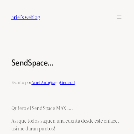
Saltar
al
ariel's weblog
contenido
SendSpace…
Escrito por
Ariel Antigua
en
General
Quiero el SendSpace MAX ….
Asi que todos saquen una cuenta desde este enlace,
asi me daran puntos!