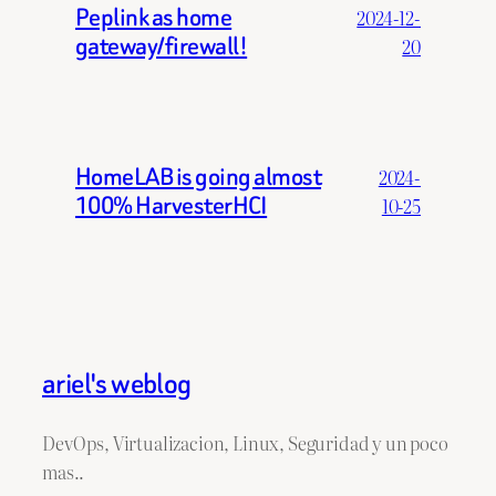
Peplink as home
2024-12-
gateway/firewall!
20
HomeLAB is going almost
2024-
100% HarvesterHCI
10-25
ariel's weblog
DevOps, Virtualizacion, Linux, Seguridad y un poco
mas..