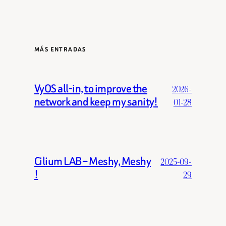
MÁS ENTRADAS
VyOS all-in, to improve the
2026-
network and keep my sanity!
01-28
Cilium LAB – Meshy, Meshy
2025-09-
!
29