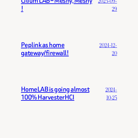
Cilium LAB – Meshy, Meshy
2025-09-
!
29
Peplink as home
2024-12-
gateway/firewall!
20
HomeLAB is going almost
2024-
100% HarvesterHCI
10-25