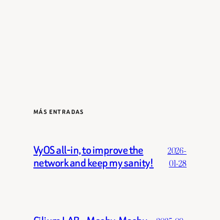
MÁS ENTRADAS
VyOS all-in, to improve the
2026-
network and keep my sanity!
01-28