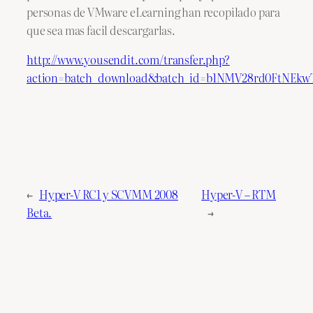
personas de VMware eLearning han recopilado para
que sea mas facil descargarlas.
http://www.yousendit.com/transfer.php?
action=batch_download&batch_id=b1NMV28rd0FtNEk
←
Hyper-V RC1 y SCVMM 2008
Hyper-V – RTM
Beta.
→