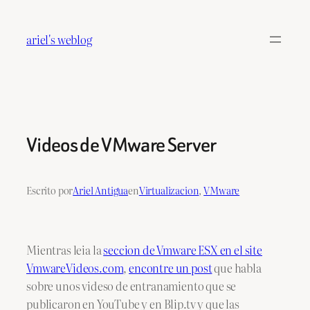
Saltar
al
ariel's weblog
contenido
Videos de VMware Server
Escrito por
Ariel Antigua
en
Virtualizacion
, 
VMware
Mientras leia la
seccion de Vmware ESX en el site
VmwareVideos.com
,
encontre un post
que habla
sobre unos videso de entranamiento que se
publicaron en YouTube y en Blip.tv y que las