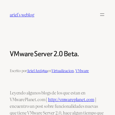
Saltar
al
ariel's weblog
contenido
VMware Server 2.0 Beta.
Escrito por
Ariel Antigua
en
Virtualizacion
, 
VMware
Leyendo algunos blogs de los que estan en
VMwarePlanet.com [
http://vmwareplanet.com
]
encuentro un post sobre funcionalidades nuevas
que tiene VMware Server 2.0, hace algun tiempo que