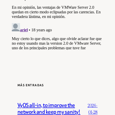
MÁS ENTRADAS
VyOS all-in, to improve the
2026-
network and keep my sanity!
01-28