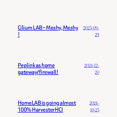
Cilium LAB – Meshy, Meshy
2025-09-
!
29
Peplink as home
2024-12-
gateway/firewall!
20
HomeLAB is going almost
2024-
100% HarvesterHCI
10-25