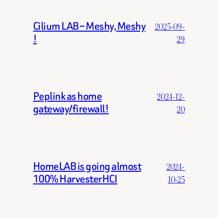
Cilium LAB – Meshy, Meshy
2025-09-
!
29
Peplink as home
2024-12-
gateway/firewall!
20
HomeLAB is going almost
2024-
100% HarvesterHCI
10-25