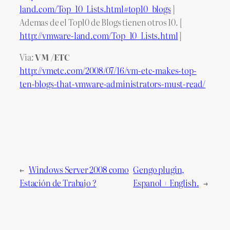
land.com/Top_10_Lists.html#top10_blogs
]
Ademas de el Top10 de Blogs tienen otros 10. [
http://vmware-land.com/Top_10_Lists.html
]
Via:
VM /ETC
http://vmetc.com/2008/07/16/vm-etc-makes-top-
ten-blogs-that-vmware-administrators-must-read/
←
Windows Server 2008 como
Gengo plugin,
Estación de Trabajo ?
Espanol + English.
→