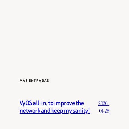
MÁS ENTRADAS
VyOS all-in, to improve the
2026-
network and keep my sanity!
01-28