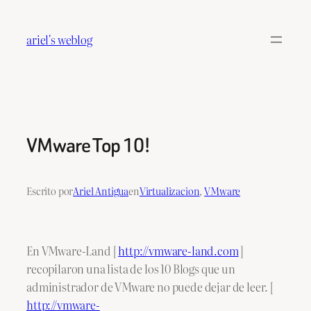
Saltar
al
ariel's weblog
contenido
VMware Top 10!
Escrito por
Ariel Antigua
en
Virtualizacion
, 
VMware
En VMware-Land [
http://vmware-land.com
]
recopilaron una lista de los 10 Blogs que un
administrador de VMware no puede dejar de leer. [
http://vmware-