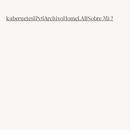
kubernetes
IPv6
Archivo
HomeLAB
Sobre Mi ?