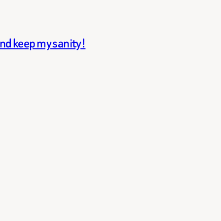
and keep my sanity!