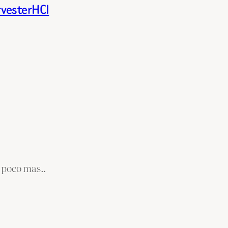
rvesterHCI
 poco mas..