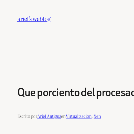
Saltar
al
ariel's weblog
contenido
Que porciento del procesa
Escrito por
Ariel Antigua
en
Virtualizacion
, 
Xen