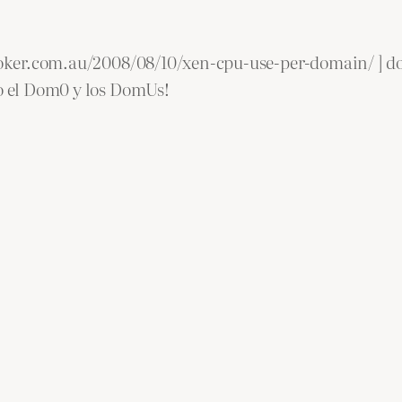
coker.com.au/2008/08/10/xen-cpu-use-per-domain/ ] do
do el Dom0 y los DomUs!