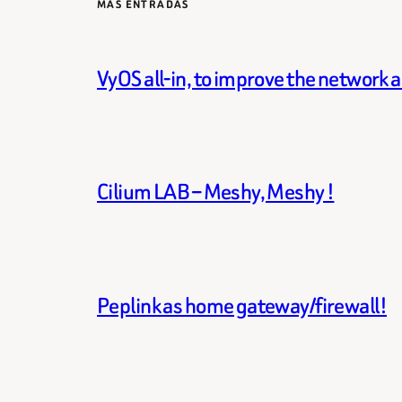
MÁS ENTRADAS
VyOS all-in, to improve the network 
Cilium LAB – Meshy, Meshy !
Peplink as home gateway/firewall!