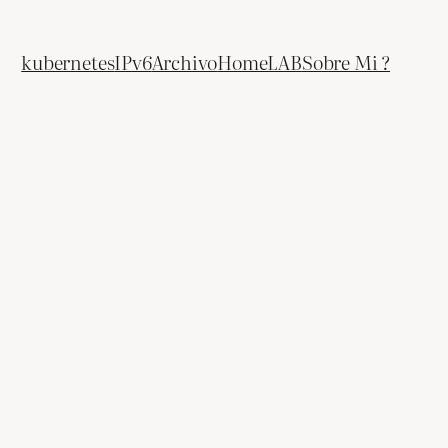
kubernetes
IPv6
Archivo
HomeLAB
Sobre Mi ?