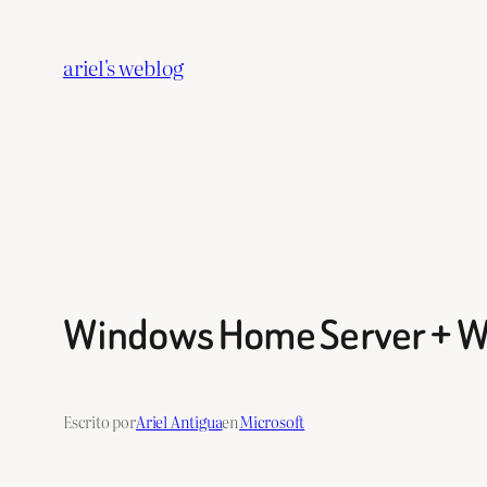
Saltar
al
ariel's weblog
contenido
Windows Home Server + W
Escrito por
Ariel Antigua
en
Microsoft