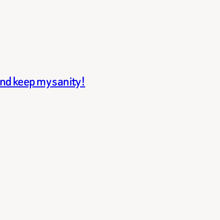
and keep my sanity!