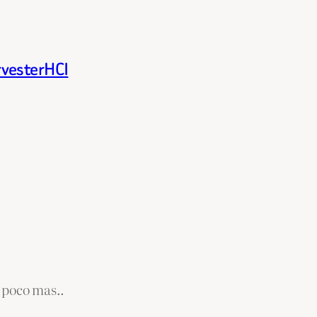
rvesterHCI
 poco mas..