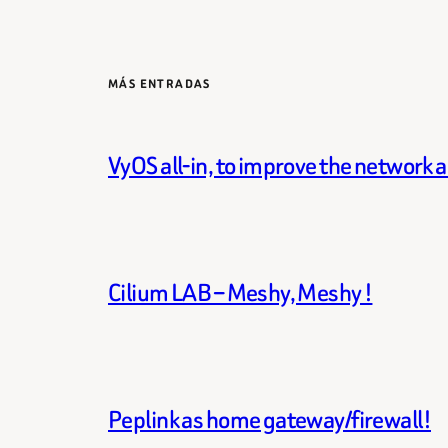
MÁS ENTRADAS
VyOS all-in, to improve the network 
Cilium LAB – Meshy, Meshy !
Peplink as home gateway/firewall!