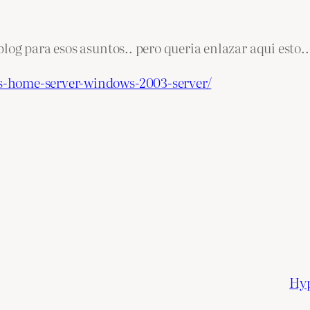
og para esos asuntos.. pero queria enlazar aqui esto..
s-home-server-windows-2003-server/
Hyp