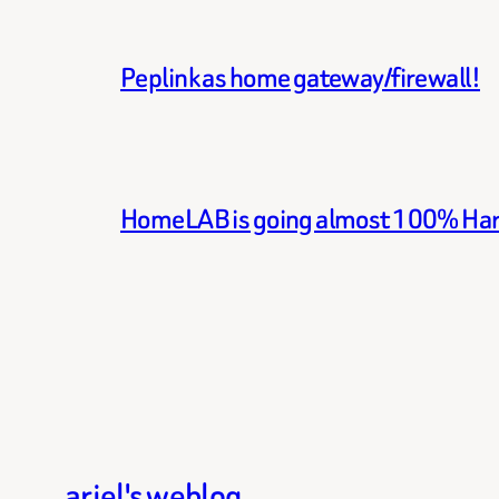
Peplink as home gateway/firewall!
HomeLAB is going almost 100% Ha
ariel's weblog