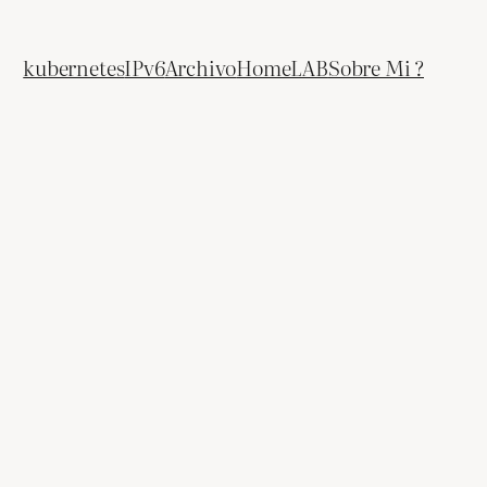
kubernetes
IPv6
Archivo
HomeLAB
Sobre Mi ?