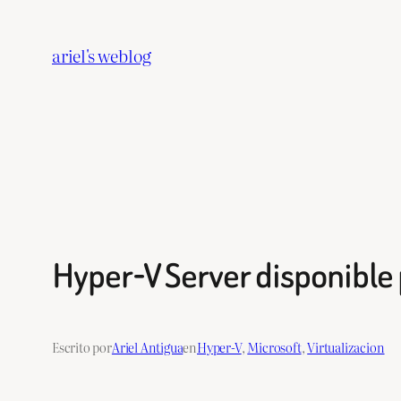
Saltar
al
ariel's weblog
contenido
Hyper-V Server disponible 
Escrito por
Ariel Antigua
en
Hyper-V
, 
Microsoft
, 
Virtualizacion