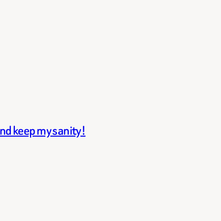
and keep my sanity!