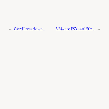
←
WordPress down..
VMware ESXi 4 al 50%..
→