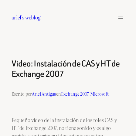
Saltar
al
ariel's weblog
contenido
Video: Instalación de CAS y HT de
Exchange 2007
Escrito por
Ariel Antigua
en
Exchange 2007
, 
Microsoft
Pequeño video de la instalación de los roles CAS y
HT de Exchange 2007, no tiene sonido y es algo
rapido, es mi primer video asi que no es tan