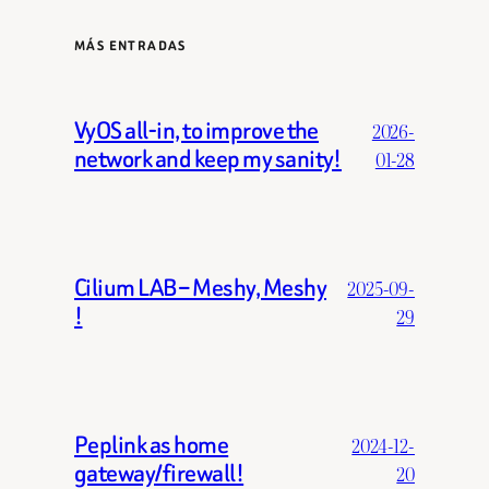
MÁS ENTRADAS
VyOS all-in, to improve the
2026-
network and keep my sanity!
01-28
Cilium LAB – Meshy, Meshy
2025-09-
!
29
Peplink as home
2024-12-
gateway/firewall!
20