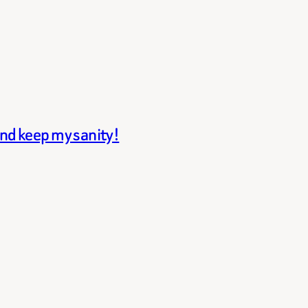
and keep my sanity!