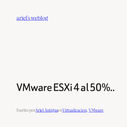
Saltar
al
ariel's weblog
contenido
VMware ESXi 4 al 50%..
Escrito por
Ariel Antigua
en
Virtualizacion
, 
VMware