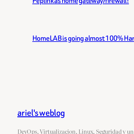
Peplink as home gateway/firewall!
HomeLAB is going almost 100% Ha
ariel's weblog
DevOps, Virtualizacion, Linux, Seguridad y un