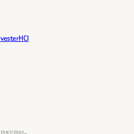
rvesterHCI
 poco mas..