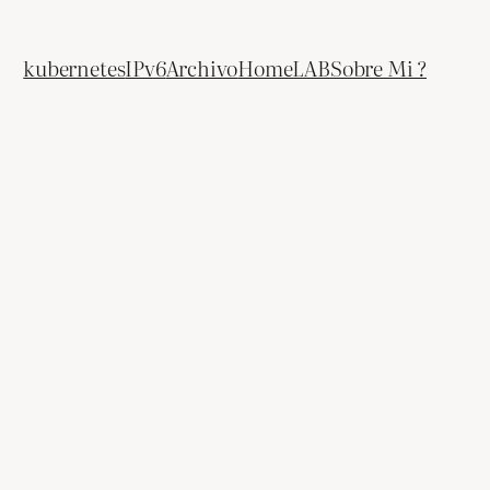
kubernetes
IPv6
Archivo
HomeLAB
Sobre Mi ?