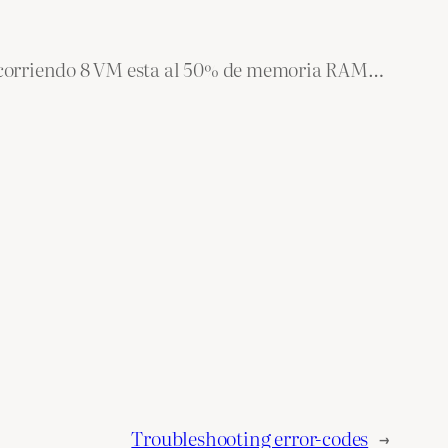
X corriendo 8 VM esta al 50% de memoria RAM…
Troubleshooting error-codes
→