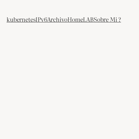
kubernetes
IPv6
Archivo
HomeLAB
Sobre Mi ?