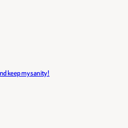
and keep my sanity!