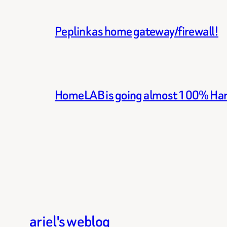
Peplink as home gateway/firewall!
HomeLAB is going almost 100% Ha
ariel's weblog