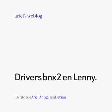
Saltar
al
ariel's weblog
contenido
Drivers bnx2 en Lenny.
Escrito por
Ariel Antigua
en
Debian