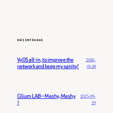
MÁS ENTRADAS
VyOS all-in, to improve the
2026-
network and keep my sanity!
01-28
Cilium LAB – Meshy, Meshy
2025-09-
!
29