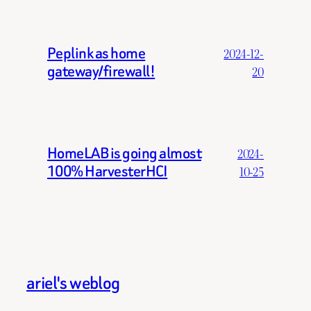
Peplink as home
2024-12-
gateway/firewall!
20
HomeLAB is going almost
2024-
100% HarvesterHCI
10-25
ariel's weblog