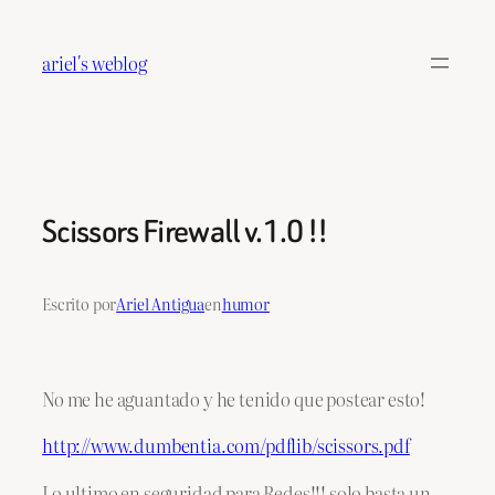
Saltar
al
ariel's weblog
contenido
Scissors Firewall v.1.0 !!
Escrito por
Ariel Antigua
en
humor
No me he aguantado y he tenido que postear esto!
http://www.dumbentia.com/pdflib/scissors.pdf
Lo ultimo en seguridad para Redes!!! solo basta un