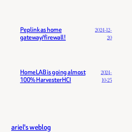
Peplink as home
2024-12-
gateway/firewall!
20
HomeLAB is going almost
2024-
100% HarvesterHCI
10-25
ariel's weblog