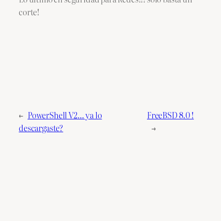
corte!
←
PowerShell V2… ya lo
FreeBSD 8.0 !
descargaste?
→