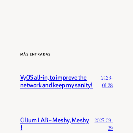
MÁS ENTRADAS
VyOS all-in, to improve the
2026-
network and keep my sanity!
01-28
Cilium LAB – Meshy, Meshy
2025-09-
!
29