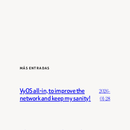
MÁS ENTRADAS
VyOS all-in, to improve the
2026-
network and keep my sanity!
01-28