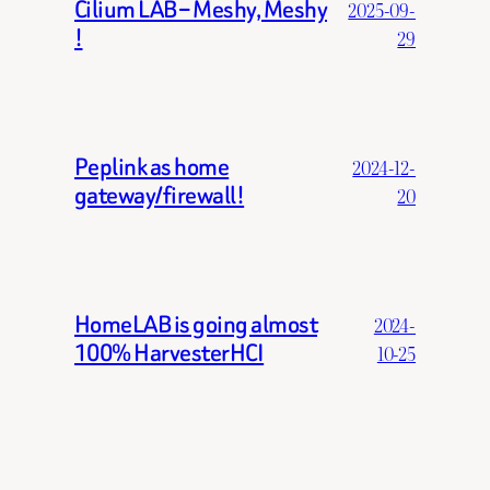
Cilium LAB – Meshy, Meshy
2025-09-
!
29
Peplink as home
2024-12-
gateway/firewall!
20
HomeLAB is going almost
2024-
100% HarvesterHCI
10-25