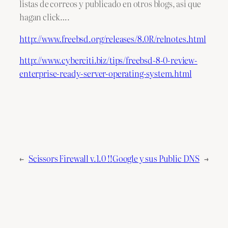
listas de correos y publicado en otros blogs, asi que
hagan click….
http://www.freebsd.org/releases/8.0R/relnotes.html
http://www.cyberciti.biz/tips/freebsd-8-0-review-
enterprise-ready-server-operating-system.html
←
Scissors Firewall v.1.0 !!
Google y sus Public DNS
→