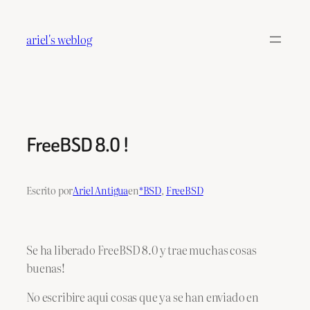
Saltar
al
ariel's weblog
contenido
FreeBSD 8.0 !
Escrito por
Ariel Antigua
en
*BSD
, 
FreeBSD
Se ha liberado FreeBSD 8.0 y trae muchas cosas
buenas!
No escribire aqui cosas que ya se han enviado en