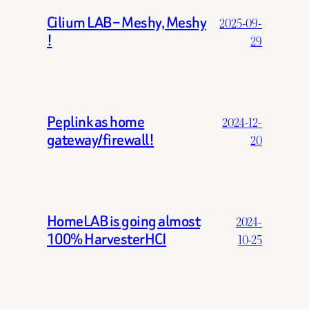
Cilium LAB – Meshy, Meshy
2025-09-
!
29
Peplink as home
2024-12-
gateway/firewall!
20
HomeLAB is going almost
2024-
100% HarvesterHCI
10-25