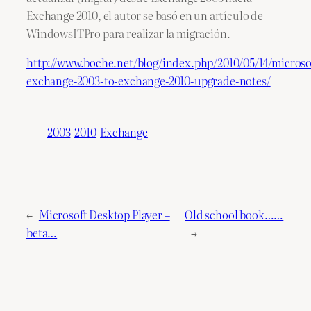
Exchange 2010, el autor se basó en un artículo de
WindowsITPro para realizar la migración.
http://www.boche.net/blog/index.php/2010/05/14/microso
exchange-2003-to-exchange-2010-upgrade-notes/
2003
2010
Exchange
←
Microsoft Desktop Player –
Old school book……
beta…
→