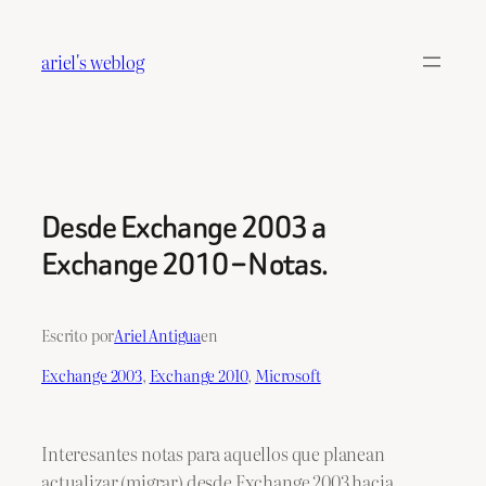
Saltar
al
ariel's weblog
contenido
Desde Exchange 2003 a
Exchange 2010 – Notas.
Escrito por
Ariel Antigua
en
Exchange 2003
, 
Exchange 2010
, 
Microsoft
Interesantes notas para aquellos que planean
actualizar (migrar) desde Exchange 2003 hacia