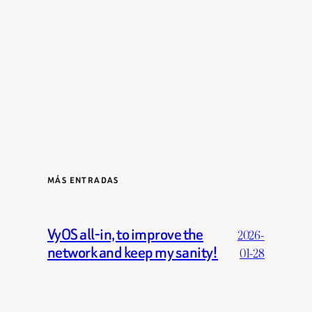
MÁS ENTRADAS
VyOS all-in, to improve the
2026-
network and keep my sanity!
01-28