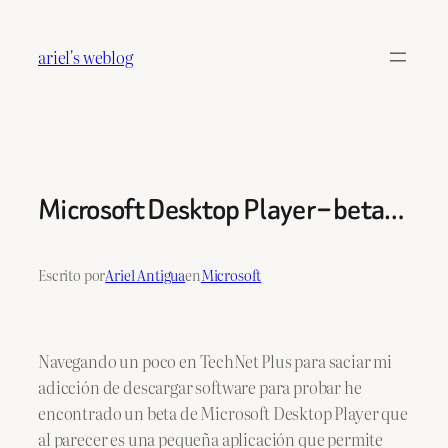
Saltar
al
ariel's weblog
contenido
Microsoft Desktop Player – beta…
Escrito por
Ariel Antigua
en
Microsoft
Navegando un poco en TechNet Plus para saciar mi
adicción de descargar software para probar he
encontrado un beta de Microsoft Desktop Player que
al parecer es una pequeña aplicación que permite