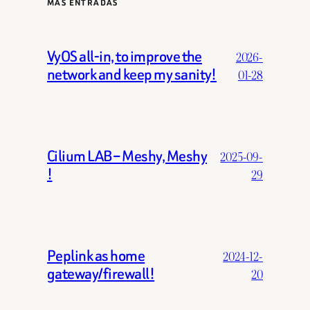
MÁS ENTRADAS
VyOS all-in, to improve the
2026-
network and keep my sanity!
01-28
Cilium LAB – Meshy, Meshy
2025-09-
!
29
Peplink as home
2024-12-
gateway/firewall!
20