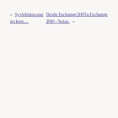
←
SysAdmins que
Desde Exchange 2003 a Exchange
no leen….
2010 – Notas.
→