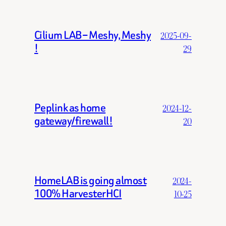
Cilium LAB – Meshy, Meshy
2025-09-
!
29
Peplink as home
2024-12-
gateway/firewall!
20
HomeLAB is going almost
2024-
100% HarvesterHCI
10-25