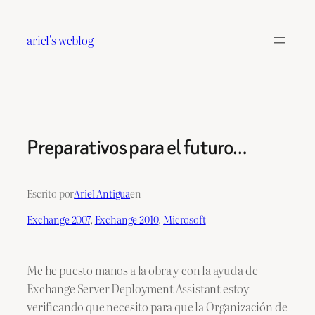
Saltar
al
ariel's weblog
contenido
Preparativos para el futuro…
Escrito por
Ariel Antigua
en
Exchange 2007
, 
Exchange 2010
, 
Microsoft
Me he puesto manos a la obra y con la ayuda de
Exchange Server Deployment Assistant estoy
verificando que necesito para que la Organización de