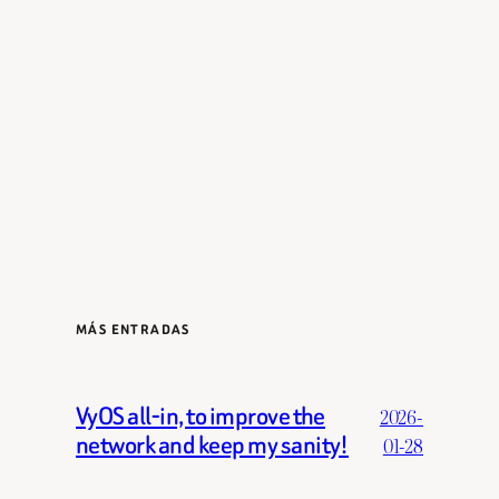
MÁS ENTRADAS
VyOS all-in, to improve the
2026-
network and keep my sanity!
01-28