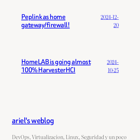
Peplink as home
2024-12-
gateway/firewall!
20
HomeLAB is going almost
2024-
100% HarvesterHCI
10-25
ariel's weblog
DevOps, Virtualizacion, Linux, Seguridad y un poco