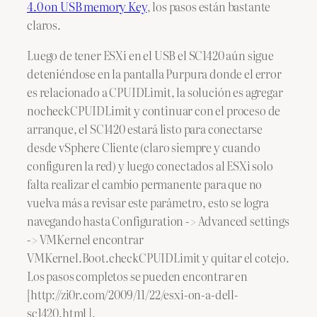
4.0 on USB memory Key
, los pasos están bastante
claros.
Luego de tener ESXi en el USB el SC1420 aún sigue
deteniéndose en la pantalla Purpura donde el error
es relacionado a CPUIDLimit, la solución es agregar
nocheckCPUIDLimit y continuar con el proceso de
arranque, el SC1420 estará listo para conectarse
desde vSphere Cliente (claro siempre y cuando
configuren la red) y luego conectados al ESXi solo
falta realizar el cambio permanente para que no
vuelva más a revisar este parámetro, esto se logra
navegando hasta Configuration -> Advanced settings
-> VMKernel encontrar
VMKernel.Boot.checkCPUIDLimit y quitar el cotejo.
Los pasos completos se pueden encontrar en
[http://zi0r.com/2009/11/22/esxi-on-a-dell-
sc1420.html ].