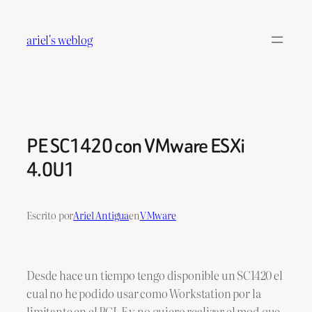
Saltar
al
ariel's weblog
contenido
PE SC1420 con VMware ESXi
4.0U1
Escrito por
Ariel Antigua
en
VMware
Desde hace un tiempo tengo disponible un SC1420 el
cual no he podido usar como Workstation por la
limitante en el PCI-E y no quiero realizar el mod que