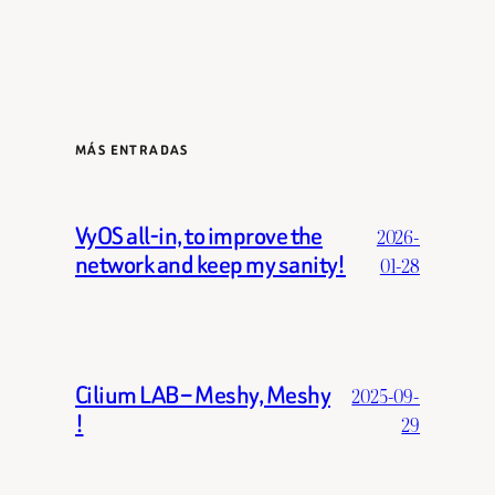
MÁS ENTRADAS
VyOS all-in, to improve the
2026-
network and keep my sanity!
01-28
Cilium LAB – Meshy, Meshy
2025-09-
!
29