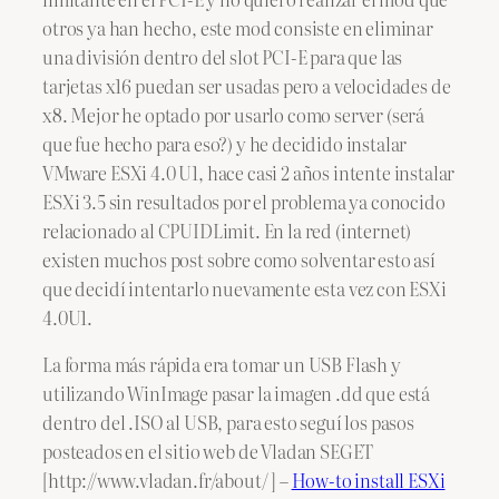
otros ya han hecho, este mod consiste en eliminar
una división dentro del slot PCI-E para que las
tarjetas x16 puedan ser usadas pero a velocidades de
x8. Mejor he optado por usarlo como server (será
que fue hecho para eso?) y he decidido instalar
VMware ESXi 4.0 U1, hace casi 2 años intente instalar
ESXi 3.5 sin resultados por el problema ya conocido
relacionado al CPUIDLimit. En la red (internet)
existen muchos post sobre como solventar esto así
que decidí intentarlo nuevamente esta vez con ESXi
4.0U1.
La forma más rápida era tomar un USB Flash y
utilizando WinImage pasar la imagen .dd que está
dentro del .ISO al USB, para esto seguí los pasos
posteados en el sitio web de Vladan SEGET
[http://www.vladan.fr/about/ ] –
How-to install ESXi