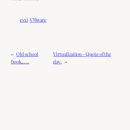
esxi
VMware
←
Old school
Virtualization – Quote of the
book……
day.
→