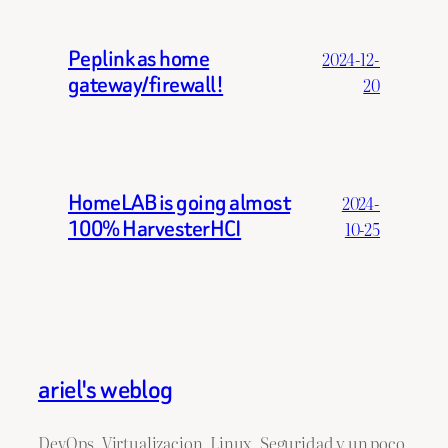
Peplink as home
2024-12-
gateway/firewall!
20
HomeLAB is going almost
2024-
100% HarvesterHCI
10-25
ariel's weblog
DevOps, Virtualizacion, Linux, Seguridad y un poco