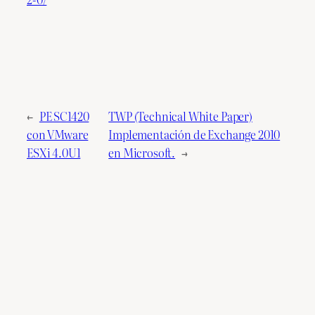
←
PE SC1420
TWP (Technical White Paper)
con VMware
Implementación de Exchange 2010
ESXi 4.0U1
en Microsoft.
→