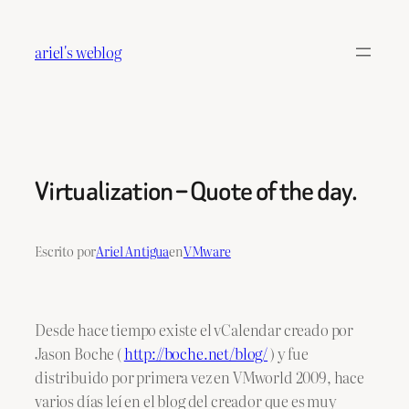
Saltar
al
ariel's weblog
contenido
Virtualization – Quote of the day.
Escrito por
Ariel Antigua
en
VMware
Desde hace tiempo existe el vCalendar creado por
Jason Boche (
http://boche.net/blog/
) y fue
distribuido por primera vez en VMworld 2009, hace
varios días leí en el blog del creador que es muy