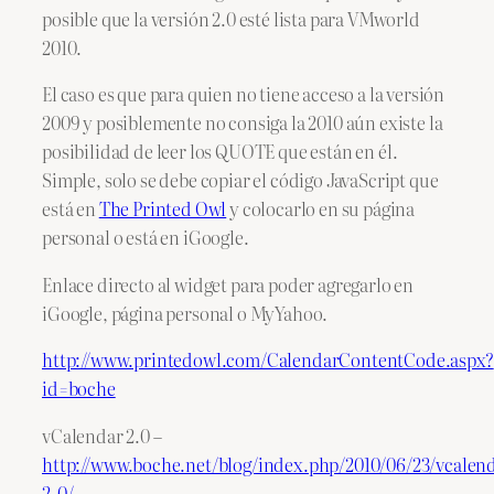
posible que la versión 2.0 esté lista para VMworld
2010.
El caso es que para quien no tiene acceso a la versión
2009 y posiblemente no consiga la 2010 aún existe la
posibilidad de leer los QUOTE que están en él.
Simple, solo se debe copiar el código JavaScript que
está en
The Printed Owl
y colocarlo en su página
personal o está en iGoogle.
Enlace directo al widget para poder agregarlo en
iGoogle, página personal o MyYahoo.
http://www.printedowl.com/CalendarContentCode.aspx?
id=boche
vCalendar 2.0 –
http://www.boche.net/blog/index.php/2010/06/23/vcalend
2-0/