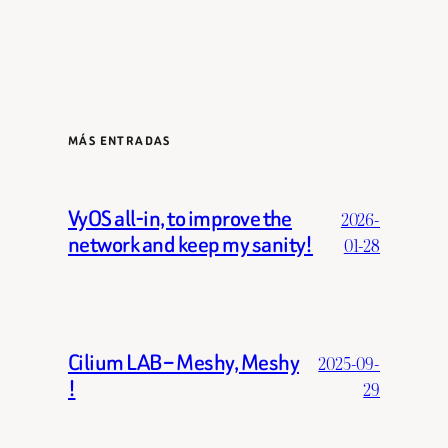
MÁS ENTRADAS
VyOS all-in, to improve the
2026-
network and keep my sanity!
01-28
Cilium LAB – Meshy, Meshy
2025-09-
!
29