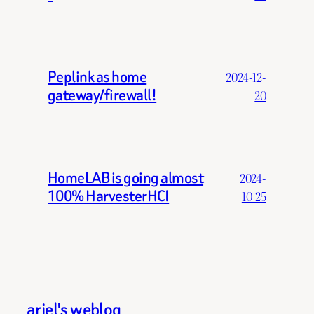
Peplink as home
2024-12-
gateway/firewall!
20
HomeLAB is going almost
2024-
100% HarvesterHCI
10-25
ariel's weblog