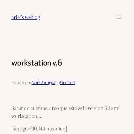
Saltar
al
ariel's weblog
contenido
workstation v.6
Escrito por
Ariel Antigua
en
General
Sacando cuentas, creo que esta es la version 6 de mi
workstation….
[simage=510,144,n,center,]