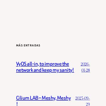
MÁS ENTRADAS
VyOS all-in, to improve the
2026-
network and keep my sanity!
01-28
Cilium LAB – Meshy, Meshy
2025-09-
!
29