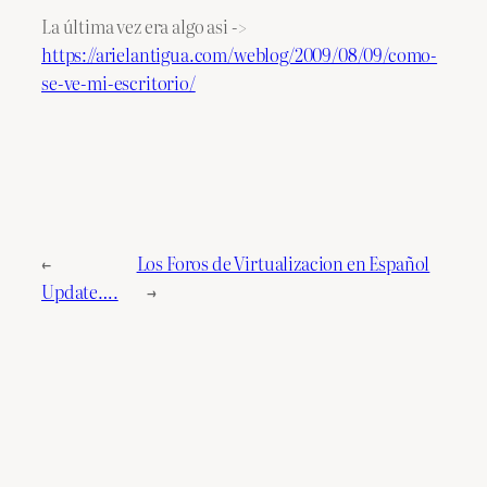
La última vez era algo asi ->
https://arielantigua.com/weblog/2009/08/09/como-
se-ve-mi-escritorio/
←
Los Foros de Virtualizacion en Español
Update….
→