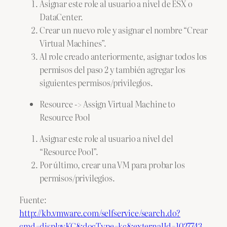
Asignar este role al usuario a nivel de ESX o
DataCenter.
Crear un nuevo role y asignar el nombre “Crear
Virtual Machines”.
Al role creado anteriormente, asignar todos los
permisos del paso 2 y también agregar los
siguientes permisos/privilegios.
Resource -> Assign Virtual Machine to
Resource Pool
Asignar este role al usuario a nivel del
“Resource Pool”.
Por último, crear una VM para probar los
permisos/privilegios.
Fuente:
http://kb.vmware.com/selfservice/search.do?
cmd=displayKC&docType=kc&externalId=1027743