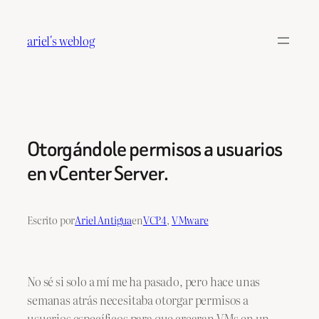
Saltar
al
ariel's weblog
contenido
Otorgándole permisos a usuarios
en vCenter Server.
Escrito por
Ariel Antigua
en
VCP4
, 
VMware
No sé si solo a mí me ha pasado, pero hace unas
semanas atrás necesitaba otorgar permisos a
usuarios específicos para que crearan VMs en un