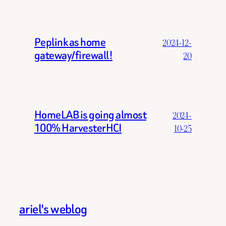
Peplink as home
2024-12-
gateway/firewall!
20
HomeLAB is going almost
2024-
100% HarvesterHCI
10-25
ariel's weblog