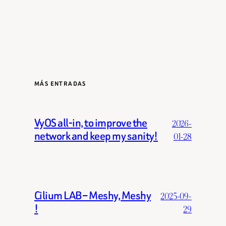
MÁS ENTRADAS
VyOS all-in, to improve the
2026-
network and keep my sanity!
01-28
Cilium LAB – Meshy, Meshy
2025-09-
!
29