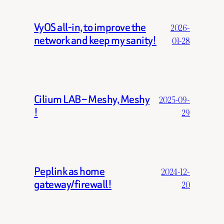
VyOS all-in, to improve the
2026-
network and keep my sanity!
01-28
Cilium LAB – Meshy, Meshy
2025-09-
!
29
Peplink as home
2024-12-
gateway/firewall!
20