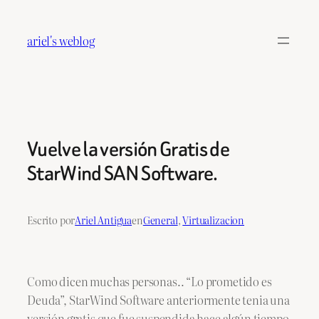
Saltar
al
ariel's weblog
contenido
Vuelve la versión Gratis de
StarWind SAN Software.
Escrito por
Ariel Antigua
en
General
, 
Virtualizacion
Como dicen muchas personas.. “Lo prometido es
Deuda”, StarWind Software anteriormente tenia una
versión gratis que fue suspendida hace algún tiempo