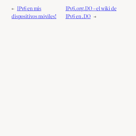
←
IPv6 en mis
IPv6.org.DO – el wiki de
dispositivos móviles!
IPv6 en .DO
→