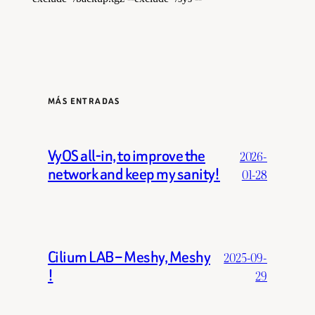
MÁS ENTRADAS
VyOS all-in, to improve the
2026-
network and keep my sanity!
01-28
Cilium LAB – Meshy, Meshy
2025-09-
!
29