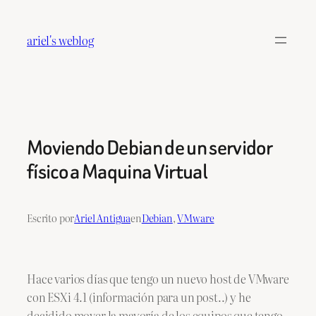
Saltar
al
ariel's weblog
contenido
Moviendo Debian de un servidor
físico a Maquina Virtual
Escrito por
Ariel Antigua
en
Debian
, 
VMware
Hace varios días que tengo un nuevo host de VMware
con ESXi 4.1 (información para un post..) y he
decidido mover la mayoría de los equipos que tengo