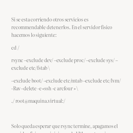
Si se esta corriendo otros servicios es
recommendable detenerlos. En el servidor físico
hacemos lo siguiente:
cd /
rsync –exclude dev/ –exclude proc/ –exclude sys/ –
exclude etc/fstab \
–exclude boot/ –exclude etc/mtab –exclude etc/lvm/
-Rav –delete -e «ssh -c arcfour » \
./ root@maquina.virtual:/
Solo queda esperar que rsync termine, apagamos el