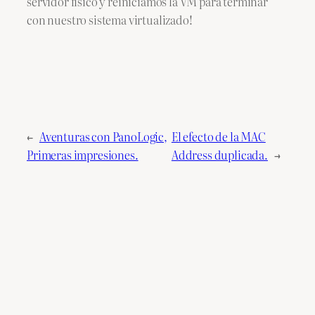
servidor físico y reiniciamos la VM para terminar
con nuestro sistema virtualizado!
←
Aventuras con PanoLogic,
El efecto de la MAC
Primeras impresiones.
Address duplicada.
→