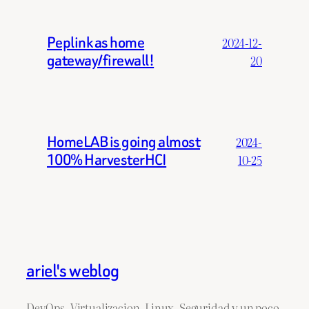
Peplink as home
2024-12-
gateway/firewall!
20
HomeLAB is going almost
2024-
100% HarvesterHCI
10-25
ariel's weblog
DevOps, Virtualizacion, Linux, Seguridad y un poco