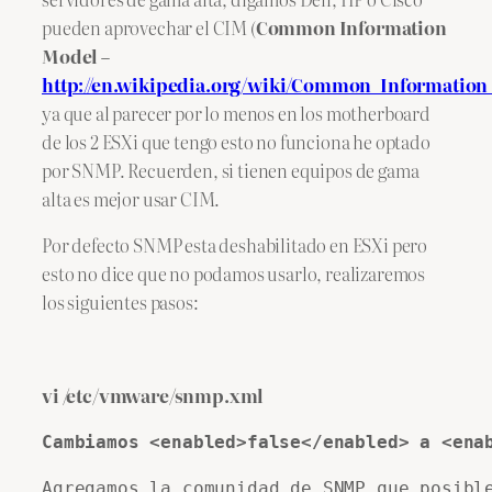
pueden aprovechar el CIM (
Common Information
Model –
http://en.wikipedia.org/wiki/Common_Informatio
ya que al parecer por lo menos en los motherboard
de los 2 ESXi que tengo esto no funciona he optado
por SNMP. Recuerden, si tienen equipos de gama
alta es mejor usar CIM.
Por defecto SNMP esta deshabilitado en ESXi pero
esto no dice que no podamos usarlo, realizaremos
los siguientes pasos:
vi /etc/vmware/snmp.xml
Cambiamos <enabled>false</enabled> a <ena
Agregamos la comunidad de SNMP que posibl