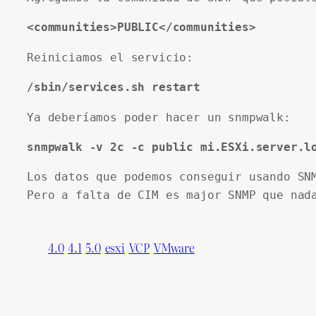
<communities>PUBLIC</communities>
Reiniciamos el servicio:
/sbin/services.sh restart
Ya deberíamos poder hacer un snmpwalk:
snmpwalk -v 2c -c public mi.ESXi.server.l
Los datos que podemos conseguir usando SNM
Pero a falta de CIM es major SNMP que nad
4.0
4.1
5.0
esxi
VCP
VMware