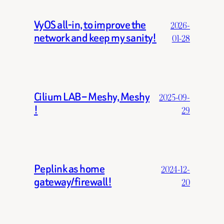
VyOS all-in, to improve the
2026-
network and keep my sanity!
01-28
Cilium LAB – Meshy, Meshy
2025-09-
!
29
Peplink as home
2024-12-
gateway/firewall!
20