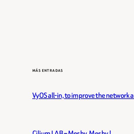
MÁS ENTRADAS
VyOS all-in, to improve the network 
Cilium LAB – Meshy, Meshy !