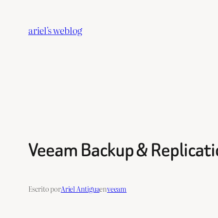
Saltar
al
ariel's weblog
contenido
Veeam Backup & Replicatio
Escrito por
Ariel Antigua
en
veeam