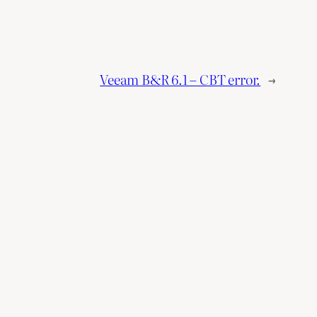
Veeam B&R 6.1 – CBT error.
→