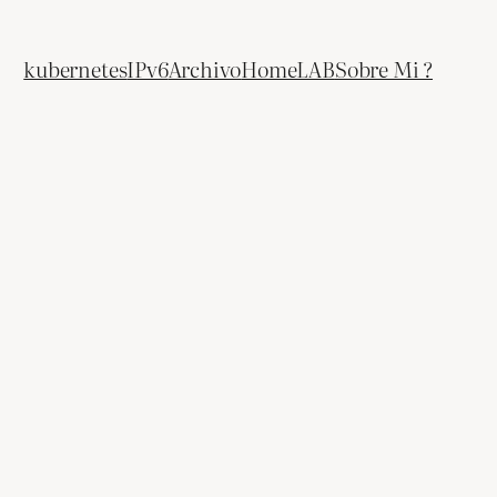
kubernetes
IPv6
Archivo
HomeLAB
Sobre Mi ?