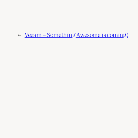
←
Veeam – Something Awesome is coming!