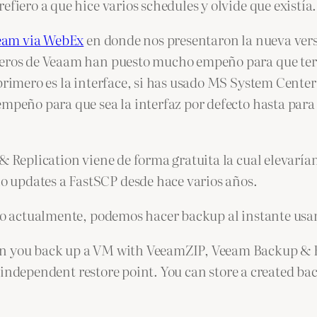
efiero a que hice varios schedules y olvide que existía.
Veeam via WebEx
en donde nos presentaron la nueva versi
nieros de Veaam han puesto mucho empeño para que t
 primero es la interface, si has usado MS System Cente
empeño para que sea la interfaz por defecto hasta para
& Replication viene de forma gratuita la cual elevaríam
 updates a FastSCP desde hace varios años.
ando actualmente, podemos hacer backup al instante us
en you back up a VM with VeeamZIP, Veeam Backup & R
n independent restore point. You can store a created back