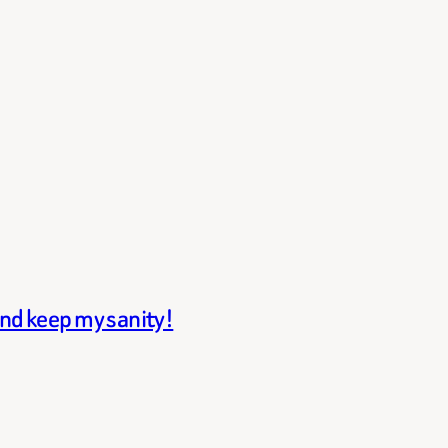
and keep my sanity!