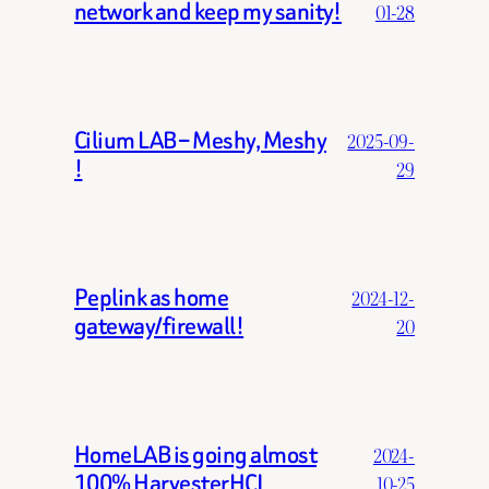
network and keep my sanity!
01-28
Cilium LAB – Meshy, Meshy
2025-09-
!
29
Peplink as home
2024-12-
gateway/firewall!
20
HomeLAB is going almost
2024-
100% HarvesterHCI
10-25