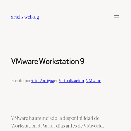
Saltar
al
ariel's weblog
contenido
VMware Workstation 9
Escrito por
Ariel Antigua
en
Virtualizacion
, 
VMware
VMware ha anunciado la disponibilidad de
Workstation 9, Varios días antes de VMworld.