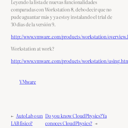
Leyendo la lista de nuevas funcionalidades
comparadas con Workstation 8, debo decir que no
pude aguantar más y ya estoy instalando el trial de
30 dias de la versión 9.
http://www.vmware.com/products/workstation/overview
Workstation at work?
http://www.vmware.com/products/workstation/using.ht
VMware
←
AutoLab o un
Do you know CloudPhysics?
Ya
LAB físico?
conoces CloudPhysics?
→