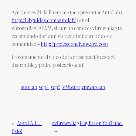
Ayer jueves 24 de Enero me toco presentar AutoLab (
http://labguides.com/autolab/
) en el
vBrownBagLATAM, si aun no conoces vBrownBag te
recomiendo darle un vistazo al sitio web de esta
comunidad –
http://professionalvmware.com
Próximamente el video de la presentación estará
disponible y podre postearlo aquí!
autolab
vcp4
vcp5
VMware
vmwarelab
←
AutoLAB 1.1
#vBrownBag Playlist en YouTube.
listo!
→