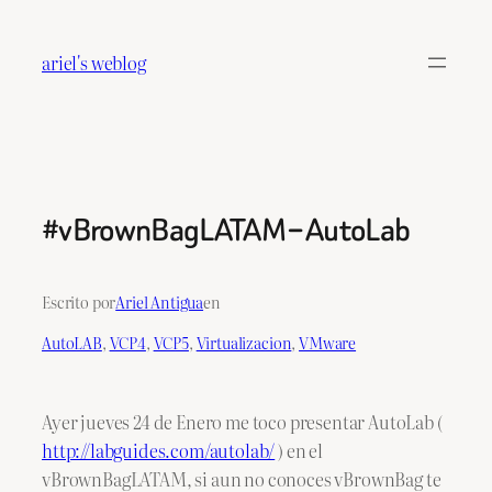
Saltar
al
ariel's weblog
contenido
#vBrownBagLATAM – AutoLab
Escrito por
Ariel Antigua
en
AutoLAB
, 
VCP4
, 
VCP5
, 
Virtualizacion
, 
VMware
Ayer jueves 24 de Enero me toco presentar AutoLab (
http://labguides.com/autolab/
) en el
vBrownBagLATAM, si aun no conoces vBrownBag te