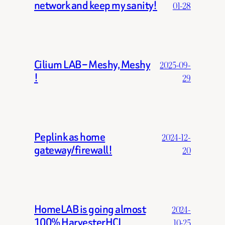
network and keep my sanity!
01-28
Cilium LAB – Meshy, Meshy
2025-09-
!
29
Peplink as home
2024-12-
gateway/firewall!
20
HomeLAB is going almost
2024-
100% HarvesterHCI
10-25