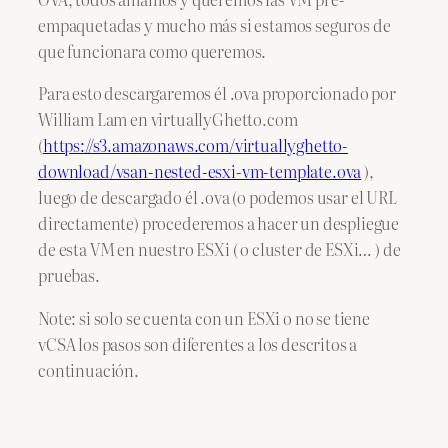
empaquetadas y mucho más si estamos seguros de
que funcionara como queremos.
Para esto descargaremos él .ova proporcionado por
William Lam en virtuallyGhetto.com
(
https://s3.amazonaws.com/virtuallyghetto-
download/vsan-nested-esxi-vm-template.ova
),
luego de descargado él .ova (o podemos usar el URL
directamente) procederemos a hacer un despliegue
de esta VM en nuestro ESXi ( o cluster de ESXi… ) de
pruebas.
Note: si solo se cuenta con un ESXi o no se tiene
vCSA los pasos son diferentes a los descritos a
continuación.