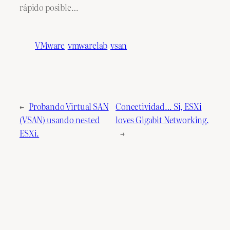
rápido posible…
VMware
vmwarelab
vsan
←
Probando Virtual SAN
Conectividad… Si, ESXi
(VSAN) usando nested
loves Gigabit Networking.
ESXi.
→