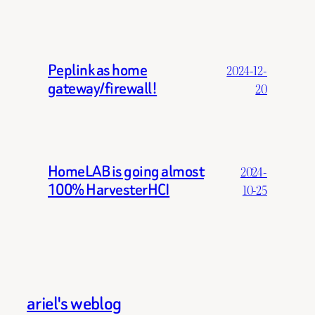
Peplink as home
2024-12-
gateway/firewall!
20
HomeLAB is going almost
2024-
100% HarvesterHCI
10-25
ariel's weblog