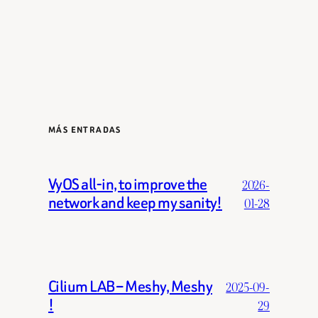
MÁS ENTRADAS
VyOS all-in, to improve the
2026-
network and keep my sanity!
01-28
Cilium LAB – Meshy, Meshy
2025-09-
!
29