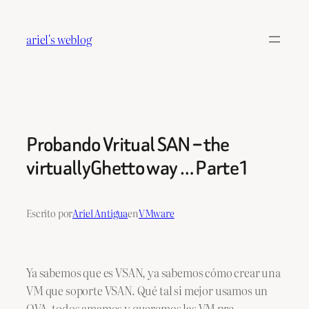
Saltar
al
ariel's weblog
contenido
Probando Vritual SAN – the
virtuallyGhetto way … Parte1
Escrito por
Ariel Antigua
en
VMware
Ya sabemos que es VSAN, ya sabemos cómo crear una
VM que soporte VSAN. Qué tal si mejor usamos un
OVA, todos amamos y queremos las VM pre-