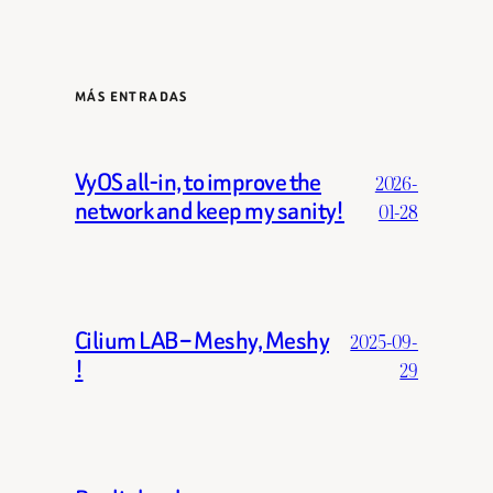
MÁS ENTRADAS
VyOS all-in, to improve the
2026-
network and keep my sanity!
01-28
Cilium LAB – Meshy, Meshy
2025-09-
!
29