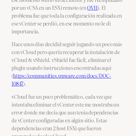
por un vCSA en un ESXi remoto (en
OVH
). El
problema fue que toda la configuración realizada en
ese vCenter se perdió, en ese momento no le di
importancia.
Hace unos días decidid seguir jugando un poco más
con vCloud pero quería recuperar la instalación de
vCloud & vShield. vShield fue fácil, eliminar el
plugin usando instrucciones encontradas aquí
(
https://communities.vmware.com/docs/DOC-
10847
).
vCloud fue un poco problemático, cada vez que
intentaba eliminar el vCenter este me mostraba un
error donde me decía que aun tenia dependencias
de vCenter configuradas en algún sitio. Estas
dependencias eran 2 host ESXi que fueron
preparados desde vCloud.