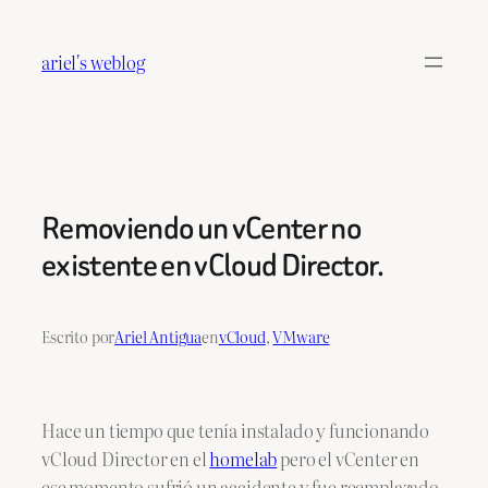
Saltar
al
ariel's weblog
contenido
Removiendo un vCenter no
existente en vCloud Director.
Escrito por
Ariel Antigua
en
vCloud
, 
VMware
Hace un tiempo que tenía instalado y funcionando
vCloud Director en el
homelab
pero el vCenter en
ese momento sufrió un accidente y fue reemplazado