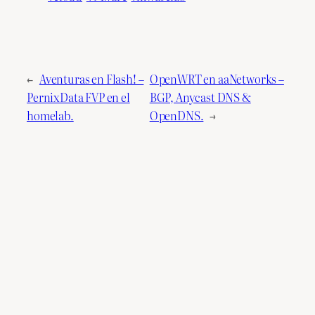
←
Aventuras en Flash! –
OpenWRT en aaNetworks –
PernixData FVP en el
BGP, Anycast DNS &
homelab.
OpenDNS.
→