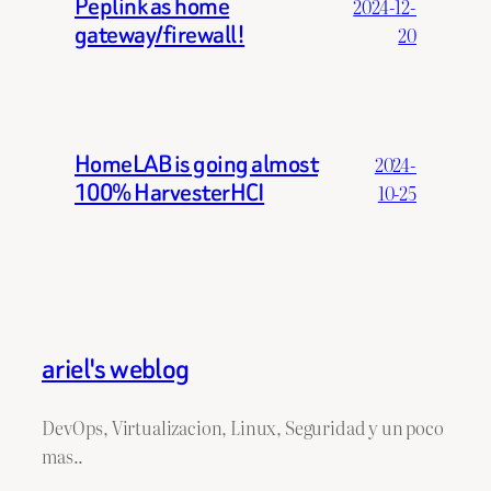
Peplink as home
2024-12-
gateway/firewall!
20
HomeLAB is going almost
2024-
100% HarvesterHCI
10-25
ariel's weblog
DevOps, Virtualizacion, Linux, Seguridad y un poco
mas..