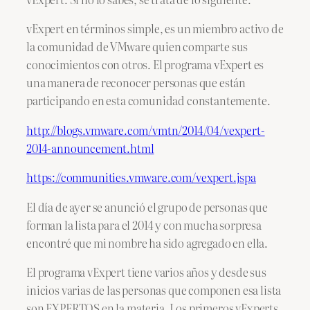
vExpert en términos simple, es un miembro activo de
la comunidad de VMware quien comparte sus
conocimientos con otros. El programa vExpert es
una manera de reconocer personas que están
participando en esta comunidad constantemente.
http://blogs.vmware.com/vmtn/2014/04/vexpert-
2014-announcement.html
https://communities.vmware.com/vexpert.jspa
El día de ayer se anunció el grupo de personas que
forman la lista para el 2014 y con mucha sorpresa
encontré que mi nombre ha sido agregado en ella.
El programa vExpert tiene varios años y desde sus
inicios varias de las personas que componen esa lista
son EXPERTOS en la materia. Los primeros vExperts