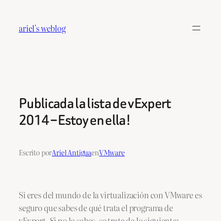
Saltar
al
ariel's weblog
contenido
Publicada la lista de vExpert
2014 – Estoy en ella!
Escrito por
Ariel Antigua
en
VMware
Si eres del mundo de la virtualización con VMware es
seguro que sabes de qué trata el programa de
vExpert. Si no lo sabes, se trata de lo siguiente: