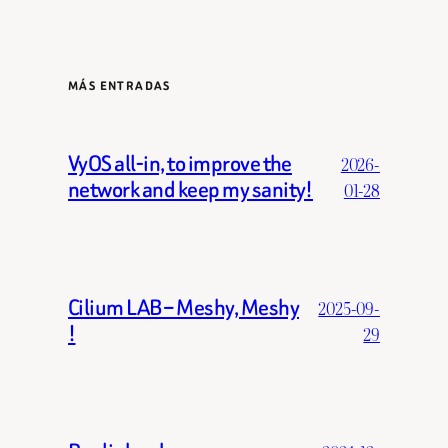
MÁS ENTRADAS
VyOS all-in, to improve the
2026-
network and keep my sanity!
01-28
Cilium LAB – Meshy, Meshy
2025-09-
!
29