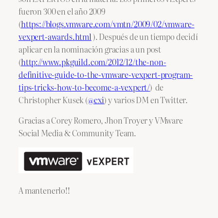
fueron 300 en el año 2009
(
https://blogs.vmware.com/vmtn/2009/02/vmware-
vexpert-awards.html
). Después de un tiempo decidí
aplicar en la nominación gracias a un post
(
http://www.pkguild.com/2012/12/the-non-
definitive-guide-to-the-vmware-vexpert-program-
tips-tricks-how-to-become-a-vexpert/
) de
Christopher Kusek (
@cxi
) y varios DM en Twitter.
Gracias a Corey Romero, Jhon Troyer y VMware
Social Media & Community Team.
A mantenerlo!!