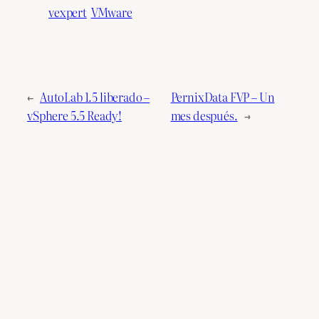
vexpert
VMware
←
AutoLab 1.5 liberado –
PernixData FVP – Un
vSphere 5.5 Ready!
mes después.
→