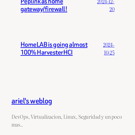
Peplink as home
2024-12-
gateway/firewall!
20
HomeLAB is going almost
2024-
100% HarvesterHCI
10-25
ariel's weblog
DevOps, Virtualizacion, Linux, Seguridad y un poco
mas..