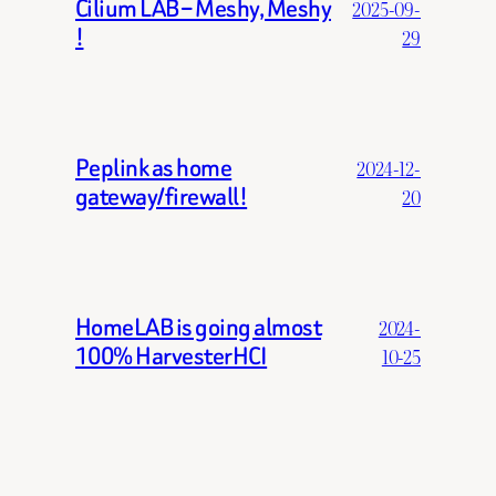
Cilium LAB – Meshy, Meshy
2025-09-
!
29
Peplink as home
2024-12-
gateway/firewall!
20
HomeLAB is going almost
2024-
100% HarvesterHCI
10-25