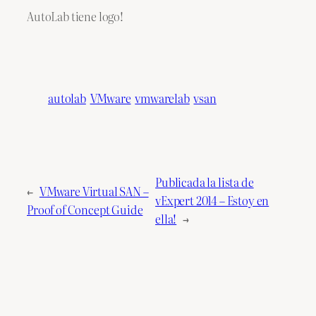
AutoLab tiene logo!
autolab
VMware
vmwarelab
vsan
Publicada la lista de
←
VMware Virtual SAN –
vExpert 2014 – Estoy en
Proof of Concept Guide
ella!
→