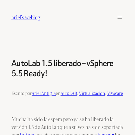
Saltar
al
ariel's weblog
contenido
AutoLab 1.5 liberado – vSphere
5.5 Ready!
Escrito por
Ariel Antigua
en
AutoLAB
, 
Virtualizacion
, 
VMware
Mucha ha sido la espera pero ya se ha liberado la
versión 1.5 de AutoLab que a su vez ha sido soportada
por
Infinio
, gracias a este nuevo sponsor
Alastair
ha