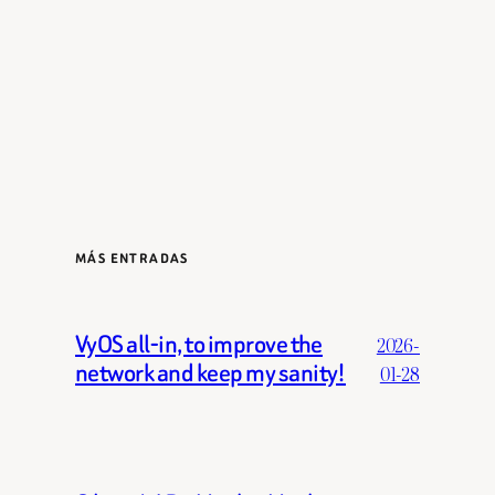
MÁS ENTRADAS
VyOS all-in, to improve the
2026-
network and keep my sanity!
01-28