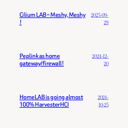
Cilium LAB – Meshy, Meshy
2025-09-
!
29
Peplink as home
2024-12-
gateway/firewall!
20
HomeLAB is going almost
2024-
100% HarvesterHCI
10-25