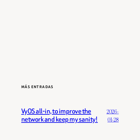
MÁS ENTRADAS
VyOS all-in, to improve the
2026-
network and keep my sanity!
01-28