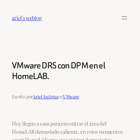
Saltar
al
ariel's weblog
contenido
VMware DRS con DPM en el
HomeLAB.
Escrito por
Ariel Antigua
en
VMware
Hoy llegue a casa para encontrar el área del
HomeLAB demasiado caliente, en estos momentos
en mi HomeLAB creo que existen demasiados