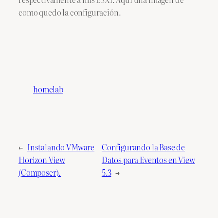
como quedo la configuración.
homelab
←
Instalando VMware
Configurando la Base de
Horizon View
Datos para Eventos en View
(Composer).
5.3
→