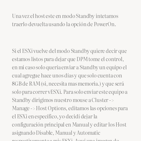
Una vez el host este en modo Standby intetamos
traerlo devuelta usando la opción de PowerOn.
Si el ESXi vuelve del modo Standby quiere decir que
estamos listos para dejar que DPM tome el control,
en mi caso solo quería enviar a Standby un equipo el
cual agregue hace unos días y que solo cuenta con
8GB de RAM (si, necesita mas memoria.) y que será
solo para correr vESXi. Para solo enviar este equipo a
Standby dirigimos nuestro mouse a Cluster ->
Manage -> Host Options, editamos las opciones para
el ESXi en específico, yo decidí dejar la
configuración principal en Manual y editar los Host
asignando Disable, Manual y Automatic
respectivamente a mis ESXi. Aquí una imagen de