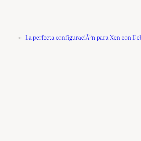
←
La perfecta configuraciÃ³n para Xen con De