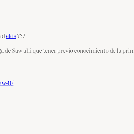
dad
ekis
???
ega de Saw ahi que tener previo conocimiento de la pri
aw-ii/