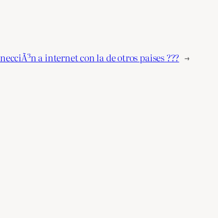
ecciÃ³n a internet con la de otros paises ???
→