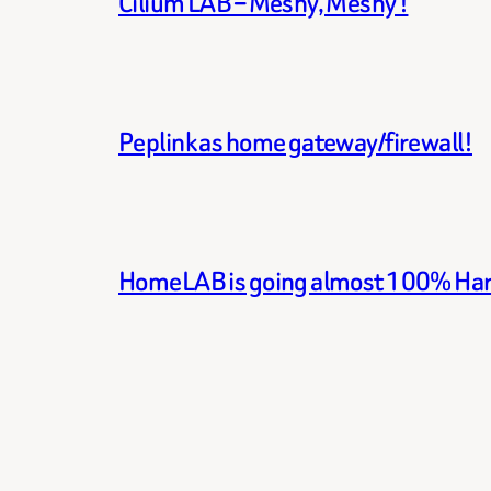
Cilium LAB – Meshy, Meshy !
Peplink as home gateway/firewall!
HomeLAB is going almost 100% Ha