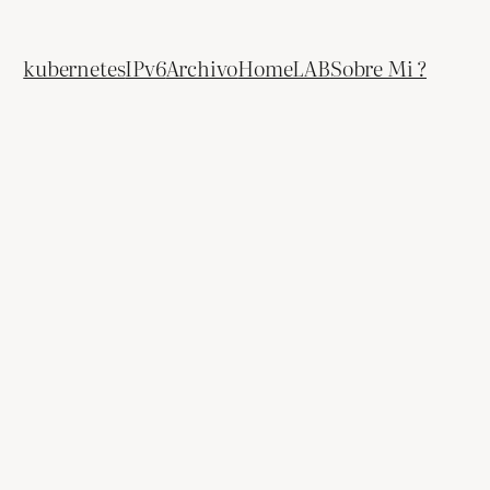
kubernetes
IPv6
Archivo
HomeLAB
Sobre Mi ?