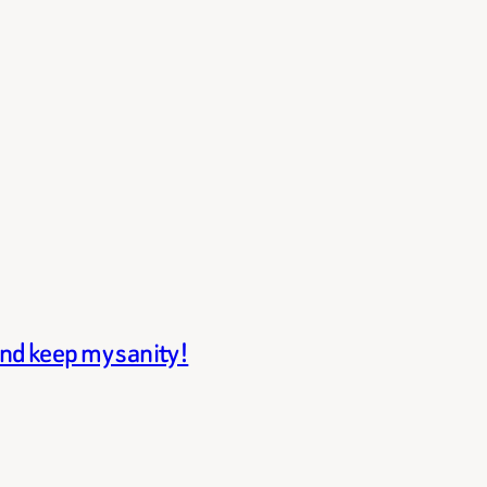
and keep my sanity!