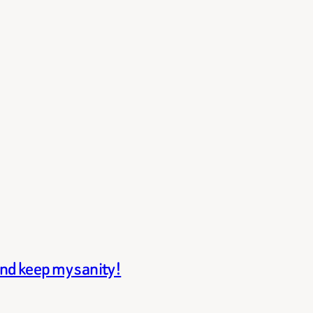
and keep my sanity!