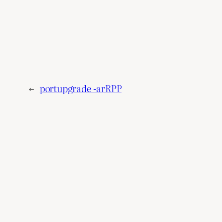
←
portupgrade -arRPP