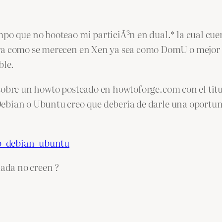
po que no booteao mi particiÃ³n en dual.* la cual cuen
rra como se merecen en Xen ya sea como DomU o mejo
ble.
ta sobre un howto posteado en howtoforge.com con el tit
 Debian o Ubuntu creo que deberia de darle una oportuni
up_debian_ubuntu
dada no creen ?