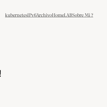
kubernetes
IPv6
Archivo
HomeLAB
Sobre Mi ?
!