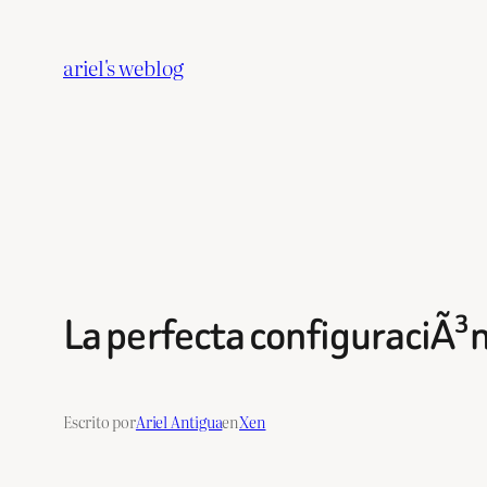
Saltar
al
ariel's weblog
contenido
La perfecta configuraciÃ³
Escrito por
Ariel Antigua
en
Xen