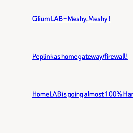
Cilium LAB – Meshy, Meshy !
Peplink as home gateway/firewall!
HomeLAB is going almost 100% Ha