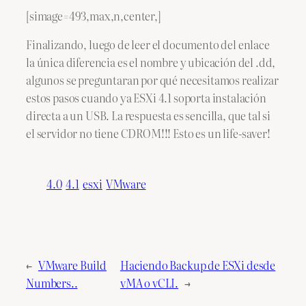
[simage=493,max,n,center,]
Finalizando, luego de leer el documento del enlace
la única diferencia es el nombre y ubicación del .dd,
algunos se preguntaran por qué necesitamos realizar
estos pasos cuando ya ESXi 4.1 soporta instalación
directa a un USB. La respuesta es sencilla, que tal si
el servidor no tiene CDROM!!! Esto es un life-saver!
4.0
4.1
esxi
VMware
←
VMware Build
Haciendo Backup de ESXi desde
Numbers..
vMA o vCLI.
→