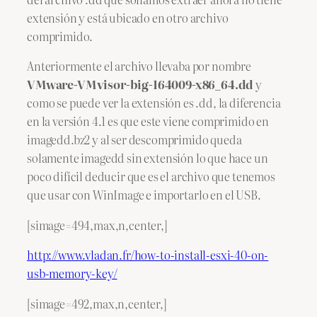
extensión y está ubicado en otro archivo
comprimido.
Anteriormente el archivo llevaba por nombre
VMware-VMvisor-big-164009-x86_64.dd
y
como se puede ver la extensión es .dd, la diferencia
en la versión 4.1 es que este viene comprimido en
imagedd.bz2 y al ser descomprimido queda
solamente imagedd sin extensión lo que hace un
poco difícil deducir que es el archivo que tenemos
que usar con WinImage e importarlo en el USB.
[simage=494,max,n,center,]
http://www.vladan.fr/how-to-install-esxi-40-on-
usb-memory-key/
[simage=492,max,n,center,]