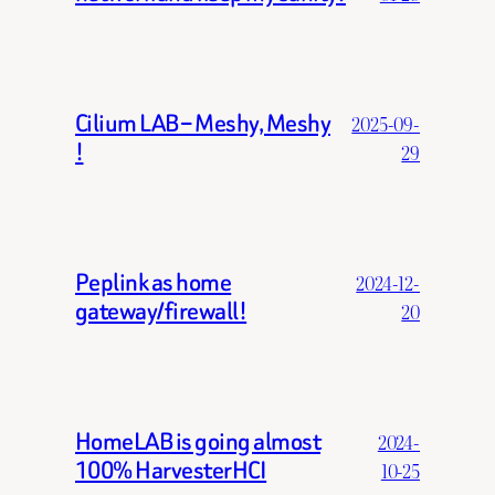
Cilium LAB – Meshy, Meshy
2025-09-
!
29
Peplink as home
2024-12-
gateway/firewall!
20
HomeLAB is going almost
2024-
100% HarvesterHCI
10-25