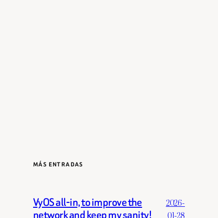
MÁS ENTRADAS
VyOS all-in, to improve the
2026-
network and keep my sanity!
01-28