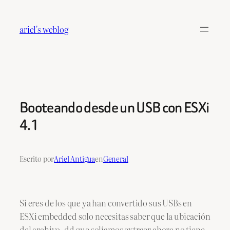
Saltar
al
ariel's weblog
contenido
Booteando desde un USB con ESXi
4.1
Escrito por
Ariel Antigua
en
General
Si eres de los que ya han convertido sus USBs en
ESXi embedded solo necesitas saber que la ubicación
del archivo .dd que solíamos extraer ahora no tiene