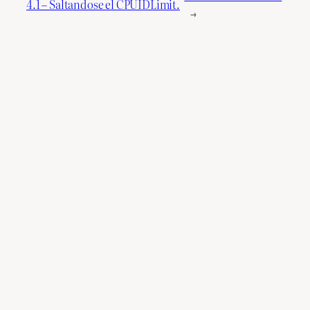
4.1 – Saltandose el CPUIDLimit.
→