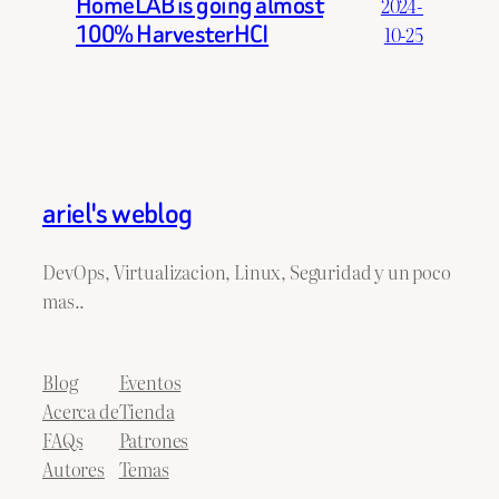
HomeLAB is going almost
2024-
100% HarvesterHCI
10-25
ariel's weblog
DevOps, Virtualizacion, Linux, Seguridad y un poco
mas..
Blog
Eventos
Acerca de
Tienda
FAQs
Patrones
Autores
Temas