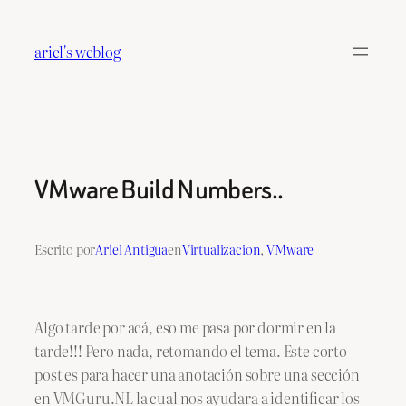
Saltar
al
ariel's weblog
contenido
VMware Build Numbers..
Escrito por
Ariel Antigua
en
Virtualizacion
, 
VMware
Algo tarde por acá, eso me pasa por dormir en la
tarde!!! Pero nada, retomando el tema. Este corto
post es para hacer una anotación sobre una sección
en VMGuru.NL la cual nos ayudara a identificar los