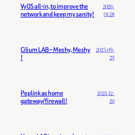
VyOS all-in, to improve the
2026-
network and keep my sanity!
01-28
Cilium LAB – Meshy, Meshy
2025-09-
!
29
Peplink as home
2024-12-
gateway/firewall!
20