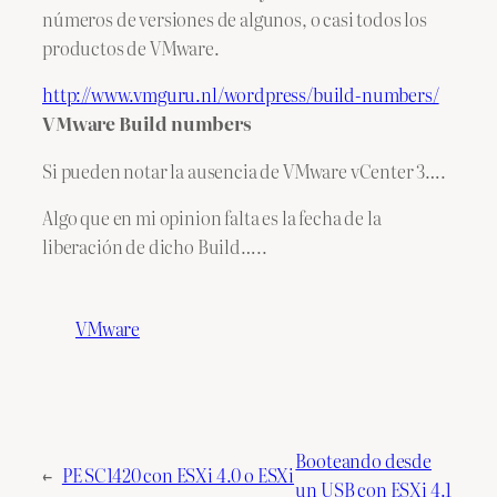
números de versiones de algunos, o casi todos los
productos de VMware.
http://www.vmguru.nl/wordpress/build-numbers/
VMware Build numbers
Si pueden notar la ausencia de VMware vCenter 3….
Algo que en mi opinion falta es la fecha de la
liberación de dicho Build…..
VMware
Booteando desde
←
PE SC1420 con ESXi 4.0 o ESXi
un USB con ESXi 4.1