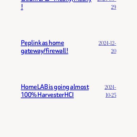
!
29
Peplink as home
2024-12-
gateway/firewall!
20
HomeLAB is going almost
2024-
100% HarvesterHCI
10-25