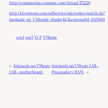
http://communities.vmware.com/thread/172226
http://kb.vmware.com/selfservice/microsites/search.do?
language=en_US&cmd=displayKC&externalId=1025664
esx4
esx5
VCP
VMware
←
Iniciando un VMware
Iniciando un VMware LAB –
LAB – motherboard.
Procesador y RAM.
→