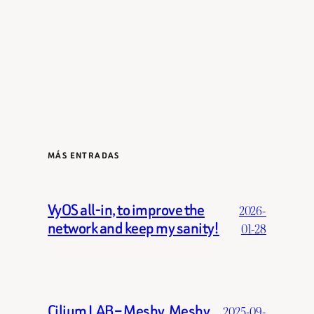
MÁS ENTRADAS
VyOS all-in, to improve the
2026-
network and keep my sanity!
01-28
Cilium LAB – Meshy, Meshy
2025-09-