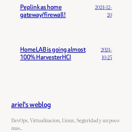
Peplink as home
2024-12-
gateway/firewall!
20
HomeLAB is going almost
2024-
100% HarvesterHCI
10-25
ariel's weblog
DevOps, Virtualizacion, Linux, Seguridad y un poco
mas..