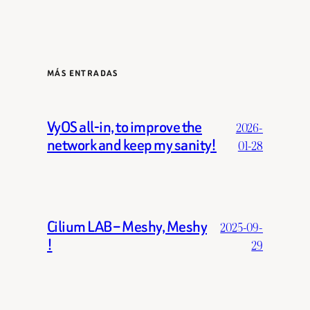
MÁS ENTRADAS
VyOS all-in, to improve the
2026-
network and keep my sanity!
01-28
Cilium LAB – Meshy, Meshy
2025-09-
!
29