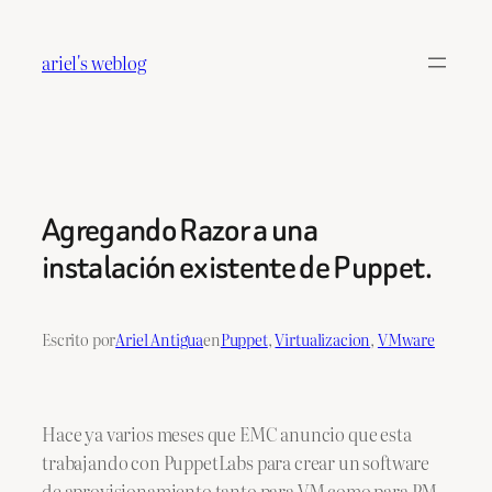
Saltar
al
ariel's weblog
contenido
Agregando Razor a una
instalación existente de Puppet.
Escrito por
Ariel Antigua
en
Puppet
, 
Virtualizacion
, 
VMware
Hace ya varios meses que EMC anuncio que esta
trabajando con PuppetLabs para crear un software
de aprovisionamiento tanto para VM como para PM