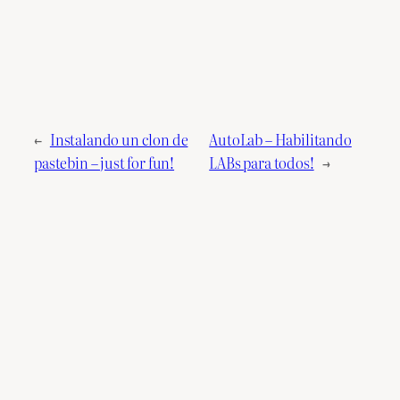
←
Instalando un clon de
AutoLab – Habilitando
pastebin – just for fun!
LABs para todos!
→