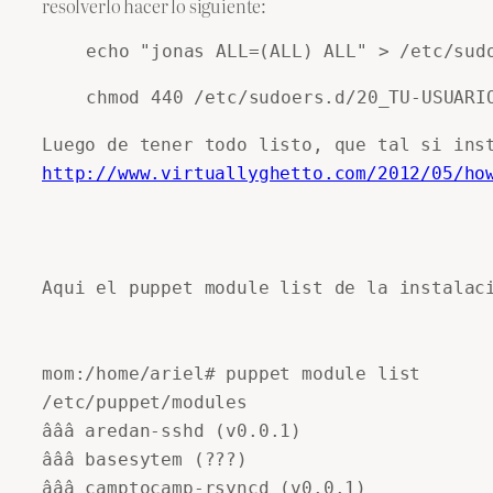
resolverlo hacer lo siguiente:
echo "jonas ALL=(ALL) ALL" > /etc/sud
chmod 440 /etc/sudoers.d/20_TU-USUARI
http://www.virtuallyghetto.com/2012/05/ho
Aqui el puppet module list de la instalaci
mom:/home/ariel# puppet module list

/etc/puppet/modules

âââ aredan-sshd (v0.0.1)

âââ basesytem (???)

âââ camptocamp-rsyncd (v0.0.1)
